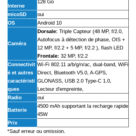
128 Go
Interne
micoSD
oui
OS
Android 10
Dorsale:
Triple Capteur (48 MP, f/2.0,
Autofocus à détection de phase, OIS +
Caméra
12 MP, f/2.2 + 5 MP, f/2.2 ), flash LED
Frontale:
32 MP, f/2.2
Connectivit
Wi-Fi 802.11 a/b/g/n/ac, dual-band, WiFi
é et autres
Direct, Bluetooth V5.0, A-GPS,
caractéristi
GLONASS, USB 2.0 Type-C 1.0,
ques
Lecteur d'empreinte,
Radio
oui
4500 mAh supportant la recharge rapide
Batterie
45W
Prix
*Sauf erreur ou omission.