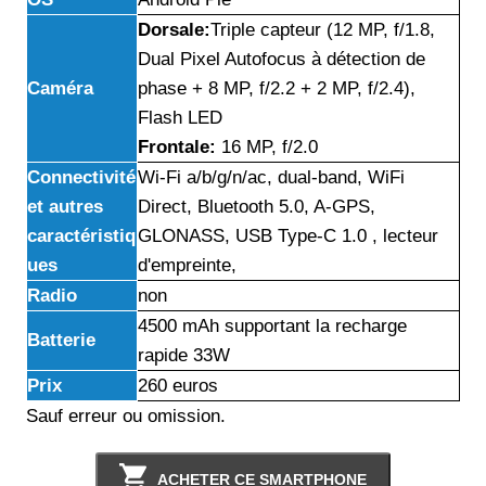
Dorsale:
Triple capteur (12 MP, f/1.8,
Dual Pixel Autofocus à détection de
Caméra
phase + 8 MP, f/2.2 + 2 MP, f/2.4),
Flash LED
Frontale:
16 MP, f/2.0
Connectivité
Wi-Fi a/b/g/n/ac, dual-band, WiFi
et autres
Direct, Bluetooth 5.0, A-GPS,
caractéristiq
GLONASS, USB Type-C 1.0 , lecteur
ues
d'empreinte,
Radio
non
4500 mAh supportant la recharge
Batterie
rapide 33W
Prix
260 euros
Sauf erreur ou omission.
ACHETER CE SMARTPHONE