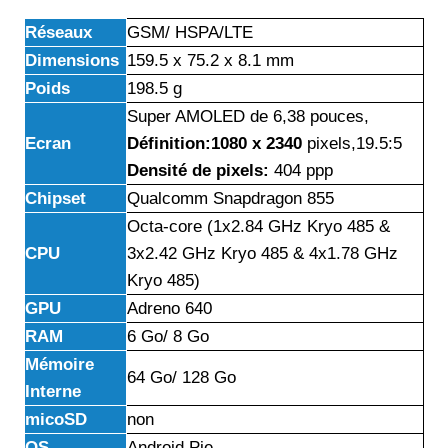
Réseaux
GSM/ HSPA/LTE
Dimensions
159.5 x 75.2 x 8.1 mm
Poids
198.5 g
Super AMOLED de 6,38 pouces,
Ecran
Définition:1080 x 2340
pixels,19.5:5
Densité de pixels:
404 ppp
Chipset
Qualcomm Snapdragon 855
Octa-core (1x2.84 GHz Kryo 485 &
CPU
3x2.42 GHz Kryo 485 & 4x1.78 GHz
Kryo 485)
GPU
Adreno 640
RAM
6 Go/ 8 Go
Mémoire
64 Go/ 128 Go
Interne
micoSD
non
OS
Android Pie