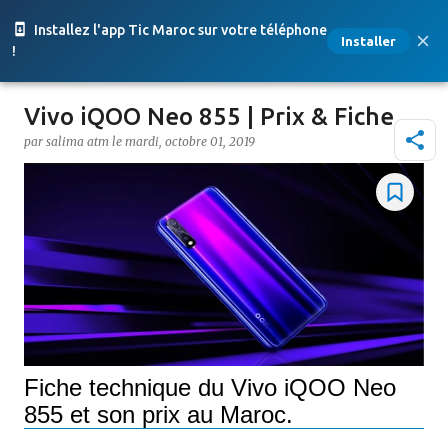
Accéder au contenu principal
Installez l'app Tic Maroc sur votre téléphone
Installer
!
Vivo iQOO Neo 855 | Prix & Fiche
par
salima atm
le
mardi, octobre 01, 2019
Fiche technique du Vivo iQOO Neo
855 et son prix au Maroc.