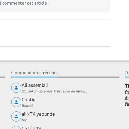
à commenter cet article !
Commentaires récents
A
Ali assemlali
Ti
fr
Slm 3likom Internet Très faible de nwahi…
di
Config
l'
Bonsoir
aliNT4 yaounde
bsr
Charlotte