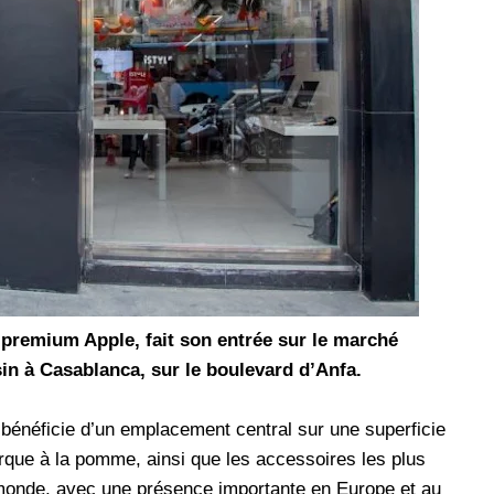
les réseaux sociaux
Promotion Orange Maroc: Recharge x25 +
Internet
Orange, inwi fait
Nouveau! Orange Maroc multiplie les recharges
d'un accès à
de ses clients mobiles en prépayé par 25 et ce,
pour toute recharge de 30 Dh ou plus. De plus,
WhatsApp,
Orange offre, suite à n'importe quelle recharge,
et Snapchat voire
un volume d'internet variant selon le montant de
 Notons au
ladite recharge. La durée de validité du volume
e offre
d'internet est de 7 jours alors que celle du solde
n le 23 mars 2026,
offert en Dh est de 3 mois. Recharge Solde
 premium Apple, fait son entrée sur le marché
n à Casablanca, sur le boulevard d’Anfa.
i bénéficie d’un emplacement central sur une superficie
rque à la pomme, ainsi que les accessoires les plus
 monde, avec une présence importante en Europe et au