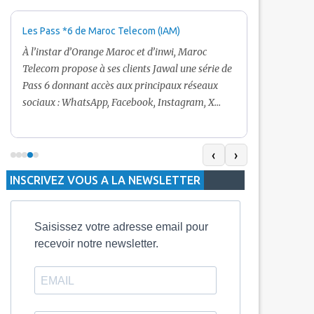
Les Pass *6 de Maroc Telecom (IAM)
Promotion Ma
+ Internet
À l’instar d’Orange Maroc et d’inwi, Maroc
Nouveau! Clie
Telecom propose à ses clients Jawal une série de
pour toute r
Pass 6 donnant accès aux principaux réseaux
Telecom vous
sociaux : WhatsApp, Facebook, Instagram, X
De plus, Mar
(Twitter) et Snapchat.En temps normal, le Pass
quelle recha
5 Dh inclut 100 Mo, le Pass 10 Dh offre 400 Mo,
selon le mon
tandis que les formules à 20 Dh et 30 Dh
‹
›
la durée de v
proposent respectivement 1 Go et 2 Go. Les
INSCRIVEZ VOUS A LA NEWSLETTER
jours alors q
durées de validité sont de 3 jours pour
3 mois.
Saisissez votre adresse email pour
recevoir notre newsletter.