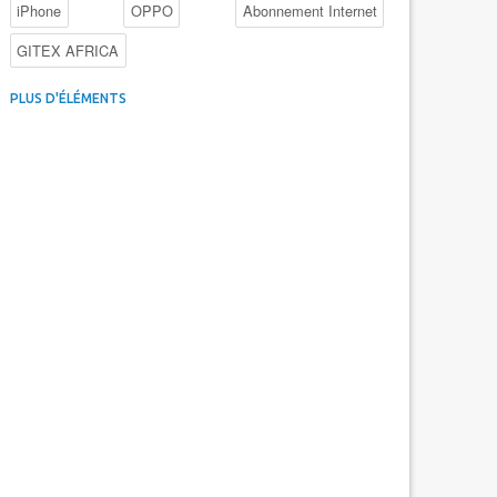
iPhone
OPPO
Abonnement Internet
GITEX AFRICA
4G au Maroc
Facebook
Promotions inwi
PLUS D'ÉLÉMENTS
Intelligence Artificielle
Cybersécurité
Promotions Maroc Telecom
Kaspersky
APEBI
iOS
Ericsson
WhatsApp