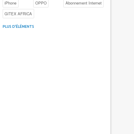
iPhone
OPPO
Abonnement Internet
GITEX AFRICA
4G au Maroc
Facebook
Promotions inwi
PLUS D'ÉLÉMENTS
Intelligence Artificielle
Cybersécurité
Promotions Maroc Telecom
Kaspersky
APEBI
iOS
Ericsson
WhatsApp