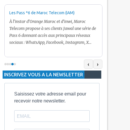
Les Pass *6 de Maroc Telecom (IAM)
Promotion Ma
+ Internet
À l’instar d’Orange Maroc et d’inwi, Maroc
Nouveau! Clie
Telecom propose à ses clients Jawal une série de
pour toute r
Pass 6 donnant accès aux principaux réseaux
Telecom vous
sociaux : WhatsApp, Facebook, Instagram, X
De plus, Mar
(Twitter) et Snapchat.En temps normal, le Pass
quelle recha
5 Dh inclut 100 Mo, le Pass 10 Dh offre 400 Mo,
selon le mon
tandis que les formules à 20 Dh et 30 Dh
‹
›
la durée de v
proposent respectivement 1 Go et 2 Go. Les
INSCRIVEZ VOUS A LA NEWSLETTER
jours alors q
durées de validité sont de 3 jours pour
3 mois.
Saisissez votre adresse email pour
recevoir notre newsletter.