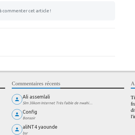
à commenter cet article !
Commentaires récents
A
Ali assemlali
Ti
fr
Slm 3likom Internet Très faible de nwahi…
di
Config
l'
Bonsoir
aliNT4 yaounde
bsr