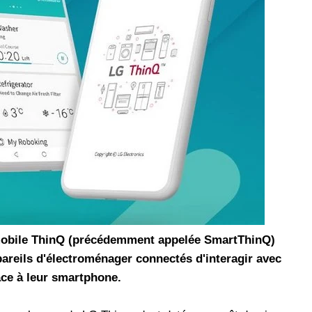
les réseaux sociaux
Promotion Orange Maroc: Recharge x25 +
Internet
Orange, inwi fait
Nouveau! Orange Maroc multiplie les recharges
d'un accès à
de ses clients mobiles en prépayé par 25 et ce,
pour toute recharge de 30 Dh ou plus. De plus,
WhatsApp,
Orange offre, suite à n'importe quelle recharge,
et Snapchat voire
un volume d'internet variant selon le montant de
 Notons au
ladite recharge. La durée de validité du volume
e offre
d'internet est de 7 jours alors que celle du solde
n le 23 mars 2026,
offert en Dh est de 3 mois. Recharge Solde
 mobile ThinQ (précédemment appelée SmartThinQ)
pareils d'électroménager connectés d'interagir avec
râce à leur smartphone.