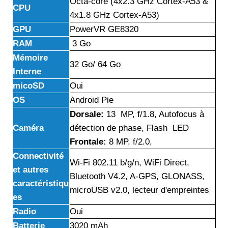
Octa-core (4x2.3 GHz Cortex-A53 &
CPU
4x1.8 GHz Cortex-A53)
GPU
PowerVR GE8320
RAM
3 Go
Mémoire
32 Go/ 64 Go
Interne
micoSD
Oui
OS
Android Pie
Dorsale:
13 MP, f/1.8, Autofocus à
Caméra
détection de phase, Flash LED
Frontale:
8 MP, f/2.0,
Connectivité
Wi-Fi 802.11 b/g/n, WiFi Direct,
et autres
Bluetooth V4.2, A-GPS, GLONASS,
caractéristiqu
microUSB v2.0, lecteur d'empreintes
es
Radio
Oui
Batterie
3020 mAh