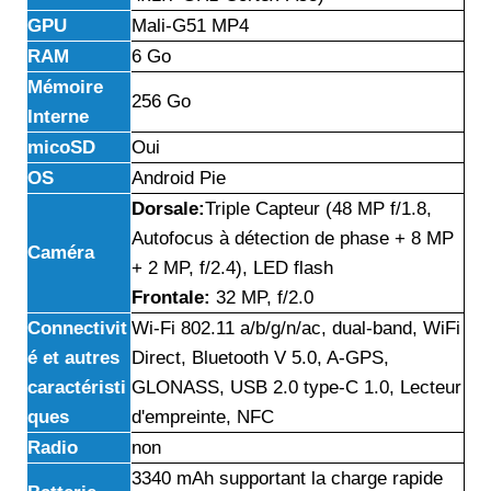
GPU
Mali-G51 MP4
RAM
6 Go
Mémoire
256 Go
Interne
micoSD
Oui
OS
Android Pie
Dorsale:
Triple Capteur (48 MP f/1.8,
Autofocus à détection de phase + 8 MP
Caméra
+ 2 MP, f/2.4), LED flash
Frontale:
32 MP, f/2.0
Connectivit
Wi-Fi 802.11 a/b/g/n/ac, dual-band, WiFi
é et autres
Direct, Bluetooth V 5.0, A-GPS,
caractéristi
GLONASS, USB 2.0 type-C 1.0, Lecteur
ques
d'empreinte, NFC
Radio
non
3340 mAh supportant la charge rapide