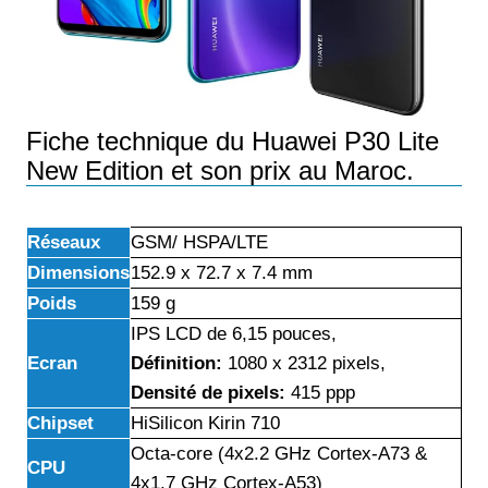
Fiche technique du Huawei P30 Lite
New Edition et son prix au Maroc.
Réseaux
GSM/ HSPA/LTE
Dimensions
152.9 x 72.7 x 7.4 mm
Poids
159 g
IPS LCD de 6,15 pouces,
Ecran
Définition:
1080 x 2312 pixels,
Densité de pixels:
415 ppp
Chipset
HiSilicon Kirin 710
Octa-core (4x2.2 GHz Cortex-A73 &
CPU
4x1.7 GHz Cortex-A53)