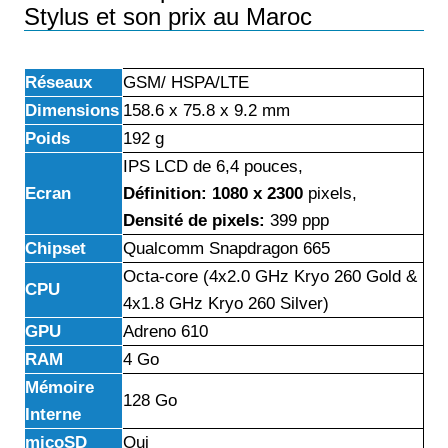
Stylus et son prix au Maroc
Réseaux
GSM/ HSPA/LTE
Dimensions
158.6 x 75.8 x 9.2 mm
Poids
192 g
IPS LCD de 6,4 pouces,
Ecran
Définition: 1080 x 2300
pixels,
Densité de pixels:
399 ppp
Chipset
Qualcomm Snapdragon 665
Octa-core (4x2.0 GHz Kryo 260 Gold &
CPU
4x1.8 GHz Kryo 260 Silver)
GPU
Adreno 610
RAM
4 Go
Mémoire
128 Go
Interne
micoSD
Oui