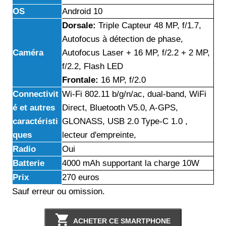
OS
Android 10
Dorsale:
Triple Capteur 48 MP, f/1.7,
Autofocus à détection de phase,
Caméra
Autofocus Laser + 16 MP, f/2.2 + 2 MP,
f/2.2, Flash LED
Frontale:
16 MP, f/2.0
Connectivit
Wi-Fi 802.11 b/g/n/ac, dual-band, WiFi
é et autres
Direct, Bluetooth V5.0, A-GPS,
caractéristi
GLONASS, USB 2.0 Type-C 1.0 ,
ques
lecteur d'empreinte,
Radio
Oui
Batterie
4000 mAh supportant la charge 10W
Prix
270 euros
Sauf erreur ou omission.
ACHETER CE SMARTPHONE