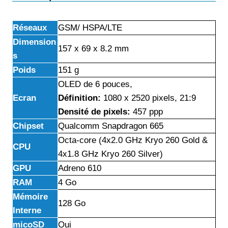
Réseaux
GSM/ HSPA/LTE
Dimension
157 x 69 x 8.2 mm
s
Poids
151 g
OLED de 6 pouces,
Ecran
Définition:
1080 x 2520 pixels, 21:9
Densité de pixels:
457 ppp
Chipset
Qualcomm Snapdragon 665
Octa-core (4x2.0 GHz Kryo 260 Gold &
CPU
4x1.8 GHz Kryo 260 Silver)
GPU
Adreno 610
RAM
4 Go
Mémoire
128 Go
Interne
micoSD
Oui