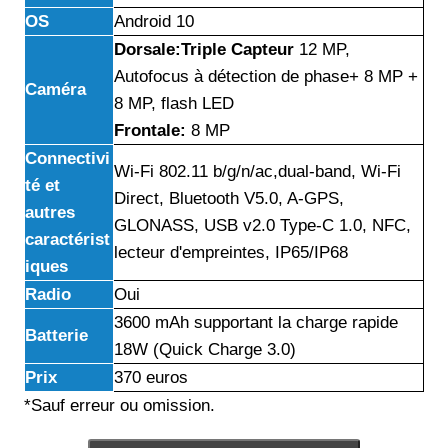
OS
Android 10
Dorsale:Triple Capteur
12 MP,
Autofocus à détection de phase+ 8 MP +
Caméra
8 MP, flash LED
Frontale:
8 MP
Connectivi
Wi-Fi 802.11 b/g/n/ac,dual-band, Wi-Fi
té et
Direct, Bluetooth V5.0, A-GPS,
autres
GLONASS, USB v2.0 Type-C 1.0, NFC,
caractérist
lecteur d'empreintes, IP65/IP68
iques
Radio
Oui
3600 mAh supportant la charge rapide
Batterie
18W (Quick Charge 3.0)
Prix
370 euros
*Sauf erreur ou omission.