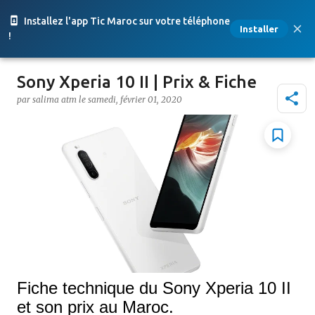
Accéder au contenu principal
Installez l'app Tic Maroc sur votre téléphone
Installer
!
Sony Xperia 10 II | Prix & Fiche
par
salima atm
le
samedi, février 01, 2020
Fiche technique du Sony Xperia 10 II
et son prix au Maroc.