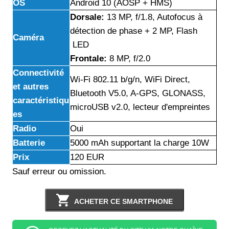
OS
Android 10 (AOSP + HMS)
Dorsale:
13 MP, f/1.8, Autofocus à
détection de phase + 2 MP, Flash
Caméra
LED
Frontale:
8 MP, f/2.0
Connectivité
Wi-Fi 802.11 b/g/n, WiFi Direct,
et autres
Bluetooth V5.0, A-GPS, GLONASS,
caractéristiqu
microUSB v2.0, lecteur d'empreintes
es
Radio
Oui
Batterie
5000 mAh supportant la charge 10W
Prix
120 EUR
Sauf erreur ou omission.
ACHETER CE SMARTPHONE