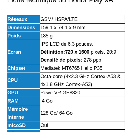
Réseaux
GSM/ HSPA/LTE
Dimensions
159.1 x 74.1 x 9 mm
Poids
185 g
IPS LCD de 6,3 pouces,
Ecran
Définition:720 x 1600
pixels, 20:9
Densité de pixels:
278 ppp
Chipset
Mediatek MT6765 Helio P35
Octa-core (4x2.3 GHz Cortex-A53 &
CPU
4x1.8 GHz Cortex-A53)
GPU
PowerVR GE8320
RAM
4 Go
Mémoire
128 Go/ 64 Go
Interne
micoSD
Oui