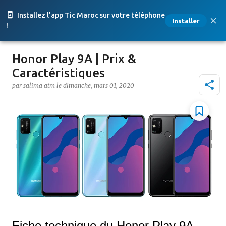
Accéder au contenu principal
Installez l'app Tic Maroc sur votre téléphone
Installer
!
Honor Play 9A | Prix &
Caractéristiques
par
salima atm
le
dimanche, mars 01, 2020
Fiche technique du Honor Play 9A