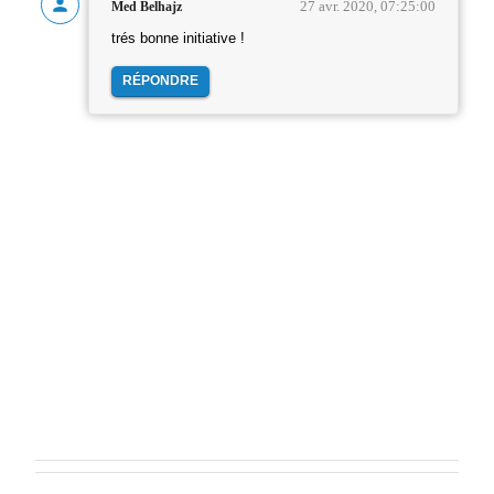
27 avr. 2020, 07:25:00
Med Belhajz
trés bonne initiative !
RÉPONDRE
E