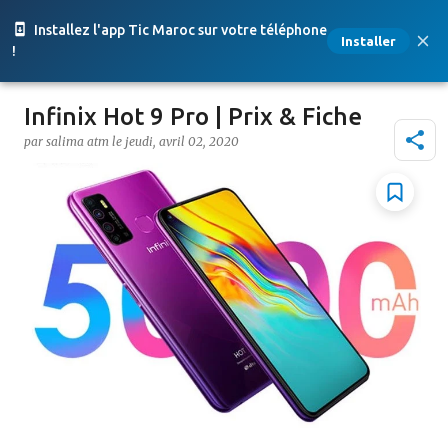
Accéder au contenu principal
Installez l'app Tic Maroc sur votre téléphone
Installer
!
Infinix Hot 9 Pro | Prix & Fiche
par
salima atm
le
jeudi, avril 02, 2020