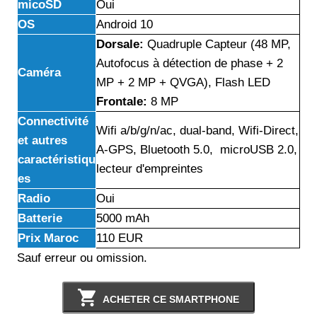
micoSD
Oui
OS
Android 10
Dorsale:
Quadruple Capteur (48 MP,
Autofocus à détection de phase + 2
Caméra
MP + 2 MP + QVGA), Flash LED
Frontale:
8 MP
Connectivité
Wifi a/b/g/n/ac, dual-band, Wifi-Direct,
et autres
A-GPS, Bluetooth 5.0, microUSB 2.0,
caractéristiqu
lecteur d'empreintes
es
Radio
Oui
Batterie
5000 mAh
Prix Maroc
110 EUR
Sauf erreur ou omission.
ACHETER CE SMARTPHONE