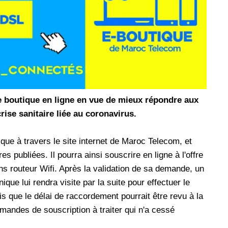
les réseaux sociaux
Promotion Orange Maroc: Recharge x25 +
Internet
Orange, inwi fait
Nouveau! Orange Maroc multiplie les recharges
d'un accès à
de ses clients mobiles en prépayé par 25 et ce,
pour toute recharge de 30 Dh ou plus. De plus,
WhatsApp,
Orange offre, suite à n'importe quelle recharge,
et Snapchat voire
un volume d'internet variant selon le montant de
e boutique en ligne en vue de mieux répondre aux
 Notons au
ladite recharge. La durée de validité du volume
rise sanitaire liée au coronavirus.
e offre
d'internet est de 7 jours alors que celle du solde
n le 23 mars 2026,
offert en Dh est de 3 mois. Recharge Solde
ique à travers le site internet de Maroc Telecom, et
res publiées. Il pourra ainsi souscrire en ligne à l'offre
 routeur Wifi. Après la validation de sa demande, un
ique lui rendra visite par la suite pour effectuer le
s que le délai de raccordement pourrait être revu à la
andes de souscription à traiter qui n'a cessé