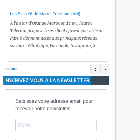
Les Pass *6 de Maroc Telecom (IAM)
Promotion Ma
+ Internet
À l’instar d’Orange Maroc et d’inwi, Maroc
Nouveau! Clie
Telecom propose à ses clients Jawal une série de
pour toute r
Pass 6 donnant accès aux principaux réseaux
Telecom vous
sociaux : WhatsApp, Facebook, Instagram, X
De plus, Mar
(Twitter) et Snapchat.En temps normal, le Pass
quelle recha
5 Dh inclut 100 Mo, le Pass 10 Dh offre 400 Mo,
selon le mon
tandis que les formules à 20 Dh et 30 Dh
‹
›
la durée de v
proposent respectivement 1 Go et 2 Go. Les
INSCRIVEZ VOUS A LA NEWSLETTER
jours alors q
durées de validité sont de 3 jours pour
3 mois.
Saisissez votre adresse email pour
recevoir notre newsletter.