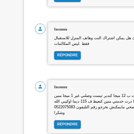
Inconnu
 هل يمكن اشتراك النت وهاتف المنزل للاستقبال
فقط .ليس المكالمات
RÉPONDRE
Inconnu
السلام عليكم الله يحفظكم خويا انا اشتاركت معاكم فالانترنيت ب 12 ميجا كندير تيست وصلني غير 1 ميجا منين
تكلمت مع التقني لي ركب الكونكسيون قال لي شوف معاهم انا درت خدمتي منين كنعيط ف 115 ديما اوكيبي الله
يجازيكم بخير شوفو ليا هاذ المشكل راكم عرفتو مع هاذ الحجر الصحي مايمكنش نخرجو رقم التليفون 0522075083
وشكرا
RÉPONDRE