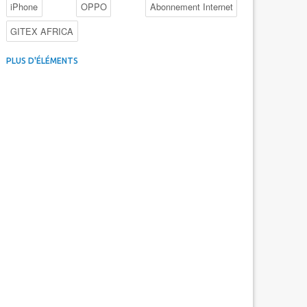
iPhone
OPPO
Abonnement Internet
GITEX AFRICA
4G au Maroc
Facebook
Promotions inwi
PLUS D'ÉLÉMENTS
Intelligence Artificielle
Cybersécurité
Promotions Maroc Telecom
Kaspersky
APEBI
iOS
Ericsson
WhatsApp