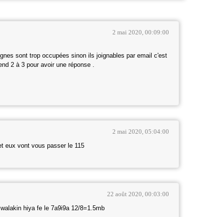
2 mai 2020, 00:09:00
 lignes sont trop occupées sinon ils joignables par email c'est
end 2 à 3 pour avoir une réponse .
2 mai 2020, 05:04:00
 et eux vont vous passer le 115
22 août 2020, 00:03:00
walakin hiya fe le 7a9i9a 12/8=1.5mb