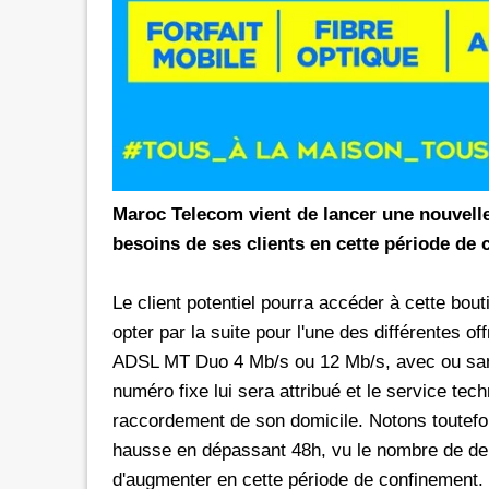
rs les réseaux sociaux avec *6 chez
Promotion inwi: L'illimité vers 
oc
avec *6
e de 30 Dh donne dorénavant un
A l'instar de Maroc Telecom et 
té aux réseaux sociaux chez Orange.
bénéficier ses clients prépayés 
e d'une offre promotionnelle qui
certains réseaux sociaux. A 5 Dh, le client aura
e 24 mars 2026, les clients prépayés
droit à 100 Mo valables vers 
oc peuvent désormais bénéficier
Facebook, Twitter, Instagram 
Maroc Telecom vient de lancer une nouvell
 Instagram
300 Mo pour le Pass de 10 Dh.
besoins de ses clients en cette période de c
urant 30 jours, et ce, en
passage que dans le cadre d'un
 le code d'une recharge de 30 Dh
promotionnelle qui prendra fi
Le client potentiel pourra accéder à cette bout
ivi de *6. Rappelons
le Pass 30 Dh de inwi offre un
opter par la suite pour l'une des différentes off
ADSL MT Duo 4 Mb/s ou 12 Mb/s, avec ou sans
numéro fixe lui sera attribué et le service techn
raccordement de son domicile. Notons toutefoi
hausse en dépassant 48h, vu le nombre de dem
d'augmenter en cette période de confinement.