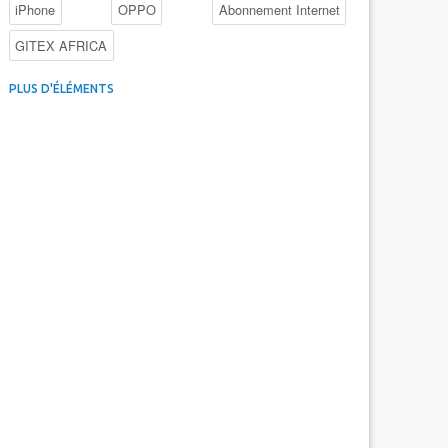
iPhone
OPPO
Abonnement Internet
GITEX AFRICA
4G au Maroc
Facebook
Promotions inwi
PLUS D'ÉLÉMENTS
Intelligence Artificielle
Cybersécurité
Promotions Maroc Telecom
Kaspersky
APEBI
iOS
Ericsson
WhatsApp