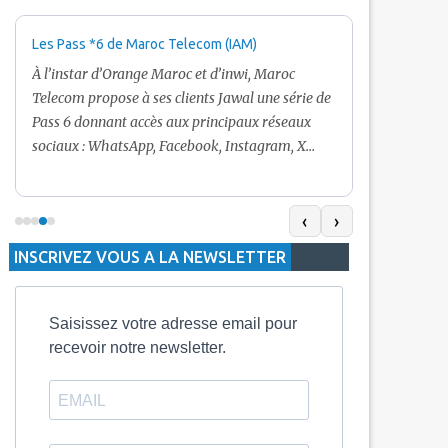
Les Pass *6 de Maroc Telecom (IAM)
Promotion Ma
+ Internet
À l’instar d’Orange Maroc et d’inwi, Maroc
Nouveau! Clie
Telecom propose à ses clients Jawal une série de
pour toute r
Pass 6 donnant accès aux principaux réseaux
Telecom vous
sociaux : WhatsApp, Facebook, Instagram, X
De plus, Mar
(Twitter) et Snapchat.En temps normal, le Pass
quelle recha
5 Dh inclut 100 Mo, le Pass 10 Dh offre 400 Mo,
selon le mon
tandis que les formules à 20 Dh et 30 Dh
‹
›
la durée de v
proposent respectivement 1 Go et 2 Go. Les
INSCRIVEZ VOUS A LA NEWSLETTER
jours alors q
durées de validité sont de 3 jours pour
3 mois.
Saisissez votre adresse email pour
recevoir notre newsletter.