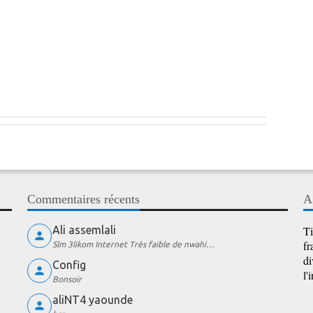
Commentaires récents
A
Ali assemlali
Ti
fr
Slm 3likom Internet Très faible de nwahi…
di
Config
l'
Bonsoir
aliNT4 yaounde