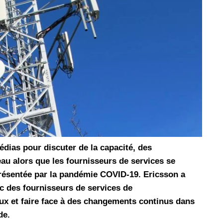
les réseaux sociaux
Promotion Orange Maroc: Recharge x25 +
Internet
Orange, inwi fait
Nouveau! Orange Maroc multiplie les recharges
d'un accès à
de ses clients mobiles en prépayé par 25 et ce,
pour toute recharge de 30 Dh ou plus. De plus,
WhatsApp,
Orange offre, suite à n'importe quelle recharge,
et Snapchat voire
un volume d'internet variant selon le montant de
 Notons au
ladite recharge. La durée de validité du volume
e offre
d'internet est de 7 jours alors que celle du solde
n le 23 mars 2026,
offert en Dh est de 3 mois. Recharge Solde
dias pour discuter de la capacité, des
au alors que les fournisseurs de services se
présentée par la pandémie COVID-19. Ericsson a
ec des fournisseurs de services de
ux et faire face à des changements continus dans
de.