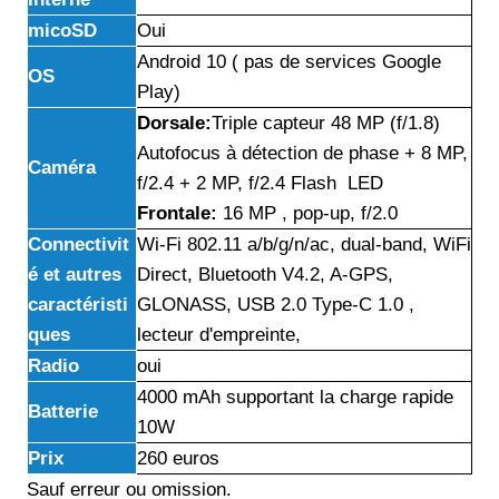
micoSD
Oui
Android 10 ( pas de services Google
OS
Play)
Dorsale:
Triple capteur 48 MP (f/1.8)
Autofocus à détection de phase + 8 MP,
Caméra
f/2.4 + 2 MP, f/2.4 Flash LED
Frontale:
16 MP , pop-up, f/2.0
Connectivit
Wi-Fi 802.11 a/b/g/n/ac, dual-band, WiFi
é et autres
Direct, Bluetooth V4.2, A-GPS,
caractéristi
GLONASS, USB 2.0 Type-C 1.0 ,
ques
lecteur d'empreinte,
Radio
oui
4000 mAh supportant la charge rapide
Batterie
10W
Prix
260 euros
Sauf erreur ou omission.