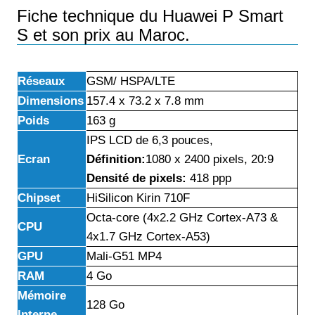
Fiche technique du Huawei P Smart
S et son prix au Maroc.
Réseaux
GSM/ HSPA/LTE
Dimensions
157.4 x 73.2 x 7.8 mm
Poids
163 g
IPS LCD de 6,3 pouces,
Ecran
Définition:
1080 x 2400 pixels, 20:9
Densité de pixels:
418 ppp
Chipset
HiSilicon Kirin 710F
Octa-core (4x2.2 GHz Cortex-A73 &
CPU
4x1.7 GHz Cortex-A53)
GPU
Mali-G51 MP4
RAM
4 Go
Mémoire
128 Go
Interne