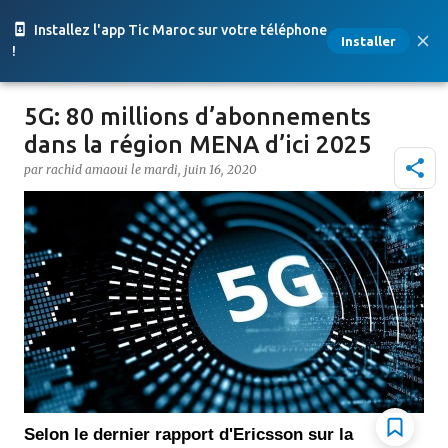
Accéder au contenu principal
Installez l'app Tic Maroc sur votre téléphone
Installer
!
5G: 80 millions d’abonnements
dans la région MENA d’ici 2025
par
rachid amaoui
le
mardi, juin 16, 2020
Selon le dernier rapport d'Ericsson sur la