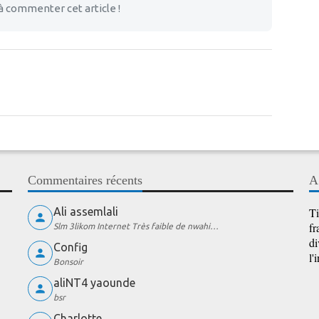
à commenter cet article !
Commentaires récents
A
Ali assemlali
Ti
fr
Slm 3likom Internet Très faible de nwahi…
di
Config
l'
Bonsoir
aliNT4 yaounde
bsr
Charlotte