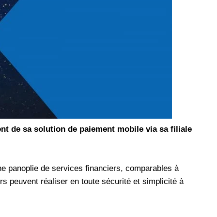
les réseaux sociaux
Promotion Orange Maroc: Recharge x25 +
Internet
Orange, inwi fait
Nouveau! Orange Maroc multiplie les recharges
d'un accès à
de ses clients mobiles en prépayé par 25 et ce,
pour toute recharge de 30 Dh ou plus. De plus,
WhatsApp,
Orange offre, suite à n'importe quelle recharge,
et Snapchat voire
un volume d'internet variant selon le montant de
 Notons au
ladite recharge. La durée de validité du volume
e offre
d'internet est de 7 jours alors que celle du solde
n le 23 mars 2026,
offert en Dh est de 3 mois. Recharge Solde
t de sa solution de paiement mobile via sa filiale
e panoplie de services financiers, comparables à
rs peuvent réaliser en toute sécurité et simplicité à