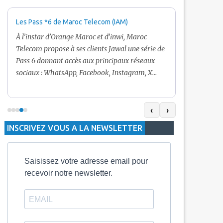
Les Pass *6 de Maroc Telecom (IAM)
Promotion Ma
+ Internet
À l’instar d’Orange Maroc et d’inwi, Maroc
Nouveau! Clie
Telecom propose à ses clients Jawal une série de
pour toute r
Pass 6 donnant accès aux principaux réseaux
Telecom vous
sociaux : WhatsApp, Facebook, Instagram, X
De plus, Mar
(Twitter) et Snapchat.En temps normal, le Pass
quelle recha
5 Dh inclut 100 Mo, le Pass 10 Dh offre 400 Mo,
selon le mon
tandis que les formules à 20 Dh et 30 Dh
‹
›
la durée de v
proposent respectivement 1 Go et 2 Go. Les
INSCRIVEZ VOUS A LA NEWSLETTER
jours alors q
durées de validité sont de 3 jours pour
3 mois.
Saisissez votre adresse email pour
recevoir notre newsletter.