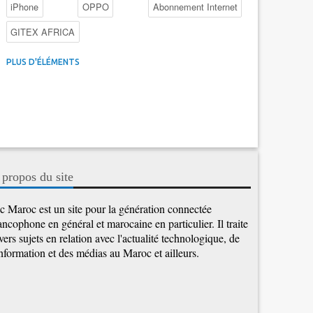
iPhone
OPPO
Abonnement Internet
GITEX AFRICA
4G au Maroc
Facebook
Promotions inwi
PLUS D'ÉLÉMENTS
Intelligence Artificielle
Cybersécurité
Promotions Maroc Telecom
Kaspersky
APEBI
iOS
Ericsson
WhatsApp
 propos du site
c Maroc est un site pour la génération connectée
ancophone en général et marocaine en particulier. Il traite
vers sujets en relation avec l'actualité technologique, de
information et des médias au Maroc et ailleurs.