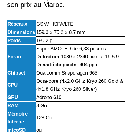
son prix au Maroc.
Réseaux
GSM/ HSPA/LTE
Dimensions
159.3 x 75.2 x 8.7 mm
Poids
190.2 g
Super AMOLED de 6,38 pouces,
Ecran
Définition:
1080 x 2340 pixels, 19.5:9
Densité de pixels:
404 ppp
Chipset
Qualcomm Snapdragon 665
Octa-core (4x2.0 GHz Kryo 260 Gold &
CPU
4x1.8 GHz Kryo 260 Silver)
GPU
Adreno 610
RAM
8 Go
Mémoire
128 Go
Interne
micoSD
oui