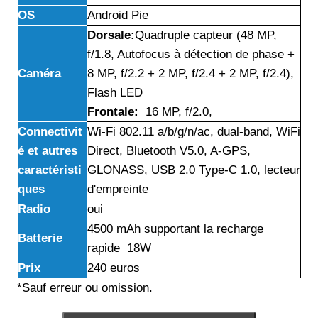
OS
Android Pie
Dorsale:
Quadruple capteur (48 MP,
f/1.8, Autofocus à détection de phase +
Caméra
8 MP, f/2.2 + 2 MP, f/2.4 + 2 MP, f/2.4),
Flash LED
Frontale:
16 MP, f/2.0,
Connectivit
Wi-Fi 802.11 a/b/g/n/ac, dual-band, WiFi
é et autres
Direct, Bluetooth V5.0, A-GPS,
caractéristi
GLONASS, USB 2.0 Type-C 1.0, lecteur
ques
d'empreinte
Radio
oui
4500 mAh supportant la recharge
Batterie
rapide 18W
Prix
240 euros
*Sauf erreur ou omission.