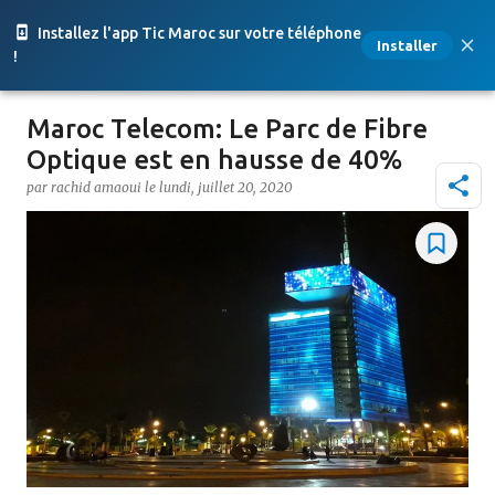
Accéder au contenu principal
Installez l'app Tic Maroc sur votre téléphone
Installer
!
Maroc Telecom: Le Parc de Fibre
Optique est en hausse de 40%
par
rachid amaoui
le
lundi, juillet 20, 2020