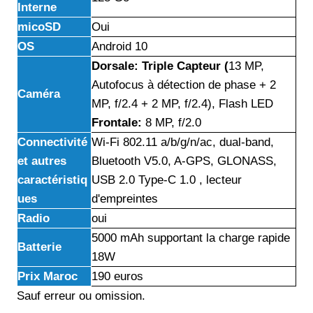
Interne
micoSD
Oui
OS
Android 10
Dorsale: Triple Capteur (
13 MP,
Autofocus à détection de phase + 2
Caméra
MP, f/2.4 + 2 MP, f/2.4), Flash LED
Frontale:
8 MP, f/2.0
Connectivité
Wi-Fi 802.11 a/b/g/n/ac, dual-band,
et autres
Bluetooth V5.0, A-GPS, GLONASS,
caractéristiq
USB 2.0 Type-C 1.0 , lecteur
ues
d'empreintes
Radio
oui
5000 mAh supportant la charge rapide
Batterie
18W
Prix Maroc
190 euros
Sauf erreur ou omission.