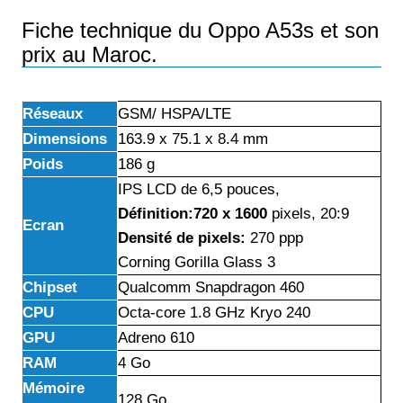
Fiche technique du Oppo A53s et son
prix au Maroc.
Réseaux
GSM/ HSPA/LTE
Dimensions
163.9 x 75.1 x 8.4 mm
Poids
186 g
IPS LCD de 6,5 pouces,
Définition:720 x 1600
pixels, 20:9
Ecran
Densité de pixels:
270 ppp
Corning Gorilla Glass 3
Chipset
Qualcomm Snapdragon 460
CPU
Octa-core 1.8 GHz Kryo 240
GPU
Adreno 610
RAM
4 Go
Mémoire
128 Go