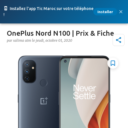
Accéder au contenu principal
Installez l'app Tic Maroc sur votre téléphone
Installer
!
OnePlus Nord N100 | Prix & Fiche
par
salima atm
le
jeudi, octobre 01, 2020