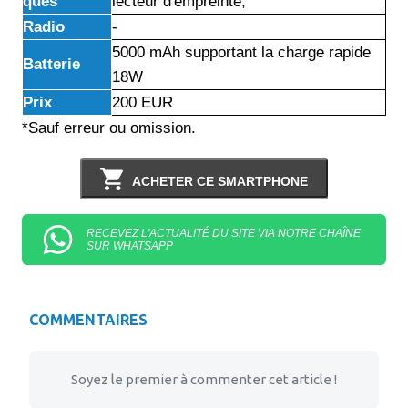
ques
lecteur d'empreinte,
Radio
-
5000 mAh supportant la charge rapide
Batterie
18W
Prix
200 EUR
*Sauf erreur ou omission.
ACHETER CE SMARTPHONE
RECEVEZ L'ACTUALITÉ DU SITE VIA NOTRE CHAÎNE
SUR WHATSAPP
COMMENTAIRES
Soyez le premier à commenter cet article !