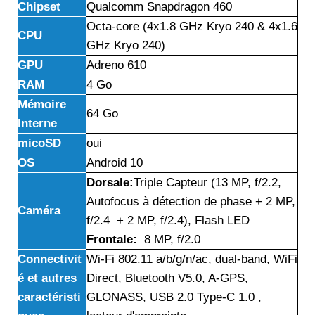
Chipset
Qualcomm Snapdragon 460
Octa-core (4x1.8 GHz Kryo 240 & 4x1.6
CPU
GHz Kryo 240)
GPU
Adreno 610
RAM
4 Go
Mémoire
64 Go
Interne
micoSD
oui
OS
Android 10
Dorsale:
Triple Capteur (13 MP, f/2.2,
Autofocus à détection de phase + 2 MP,
Caméra
f/2.4 + 2 MP, f/2.4), Flash LED
Frontale:
8 MP, f/2.0
Connectivit
Wi-Fi 802.11 a/b/g/n/ac, dual-band, WiFi
é et autres
Direct, Bluetooth V5.0, A-GPS,
caractéristi
GLONASS, USB 2.0 Type-C 1.0 ,