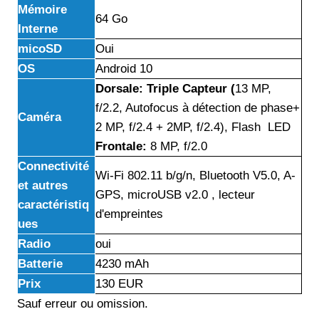
Mémoire
64 Go
Interne
micoSD
Oui
OS
Android 10
Dorsale: Triple Capteur (
13 MP,
f/2.2, Autofocus à détection de phase+
Caméra
2 MP, f/2.4 + 2MP, f/2.4), Flash LED
Frontale:
8 MP, f/2.0
Connectivité
Wi-Fi 802.11 b/g/n, Bluetooth V5.0, A-
et autres
GPS, microUSB v2.0 , lecteur
caractéristiq
d'empreintes
ues
Radio
oui
Batterie
4230 mAh
Prix
130 EUR
Sauf erreur ou omission.