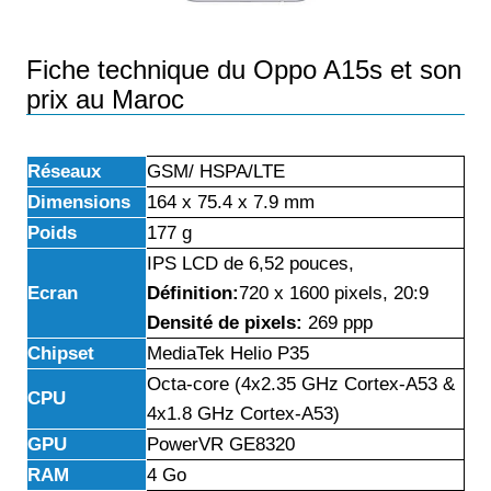
Fiche technique du Oppo A15s et son
prix au Maroc
Réseaux
GSM/ HSPA/LTE
Dimensions
164 x 75.4 x 7.9 mm
Poids
177 g
IPS LCD de 6,52 pouces,
Ecran
Définition:
720 x 1600 pixels, 20:9
Densité de pixels:
269 ppp
Chipset
MediaTek Helio P35
Octa-core (4x2.35 GHz Cortex-A53 &
CPU
4x1.8 GHz Cortex-A53)
GPU
PowerVR GE8320
RAM
4 Go