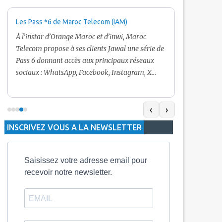
Les Pass *6 de Maroc Telecom (IAM)
Promotion Ma
+ Internet
À l’instar d’Orange Maroc et d’inwi, Maroc
Nouveau! Clie
Telecom propose à ses clients Jawal une série de
pour toute r
Pass 6 donnant accès aux principaux réseaux
Telecom vous
sociaux : WhatsApp, Facebook, Instagram, X
De plus, Mar
(Twitter) et Snapchat.En temps normal, le Pass
quelle recha
5 Dh inclut 100 Mo, le Pass 10 Dh offre 400 Mo,
selon le mon
tandis que les formules à 20 Dh et 30 Dh
‹
›
la durée de v
proposent respectivement 1 Go et 2 Go. Les
INSCRIVEZ VOUS A LA NEWSLETTER
jours alors q
durées de validité sont de 3 jours pour
3 mois.
Saisissez votre adresse email pour
recevoir notre newsletter.