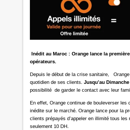
rs les réseaux sociaux avec *6 chez
Promotion inwi: L'illimité vers 
oc
avec *6
e de 30 Dh donne dorénavant un
A l'instar de Maroc Telecom et 
té aux réseaux sociaux chez Orange.
bénéficier ses clients prépayés 
e d'une offre promotionnelle qui
certains réseaux sociaux. A 5 Dh, le client aura
e 24 mars 2026, les clients prépayés
droit à 100 Mo valables vers 
Inédit au Maroc : Orange lance la première
oc peuvent désormais bénéficier
Facebook, Twitter, Instagram 
opérateurs.
 Instagram
300 Mo pour le Pass de 10 Dh.
urant 30 jours, et ce, en
passage que dans le cadre d'un
Depuis le début de la crise sanitaire, Orange Ma
 le code d'une recharge de 30 Dh
promotionnelle qui prendra fi
quotidien de ses clients.
Jusqu’au Dimanche 
ivi de *6. Rappelons
le Pass 30 Dh de inwi offre un
possibilité de garder le contact avec leur fami
En effet, Orange continue de bouleverser les 
inédite sur le marché. Orange lance pour la p
clients prépayés d’appeler en illimité tous l
seulement 10 DH.