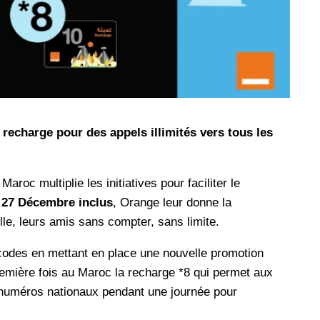
les réseaux sociaux
Promotion Orange Maroc: Recharge x25 +
Internet
Orange, inwi fait
Nouveau! Orange Maroc multiplie les recharges
d'un accès à
de ses clients mobiles en prépayé par 25 et ce,
pour toute recharge de 30 Dh ou plus. De plus,
WhatsApp,
Orange offre, suite à n'importe quelle recharge,
 recharge pour des appels illimités vers tous les
et Snapchat voire
un volume d'internet variant selon le montant de
 Notons au
ladite recharge. La durée de validité du volume
e offre
d'internet est de 7 jours alors que celle du solde
roc multiplie les initiatives pour faciliter le
n le 23 mars 2026,
offert en Dh est de 3 mois. Recharge Solde
27 Décembre inclus
, Orange leur donne la
lle, leurs amis sans compter, sans limite.
codes en mettant en place une nouvelle promotion
remière fois au Maroc la recharge *8 qui permet aux
es numéros nationaux pendant une journée pour