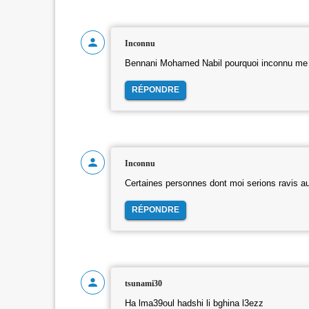
Inconnu
Bennani Mohamed Nabil pourquoi inconnu me
RÉPONDRE
Inconnu
Certaines personnes dont moi serions ravis aus
RÉPONDRE
tsunami30
Ha lma39oul hadshi li bghina l3ezz