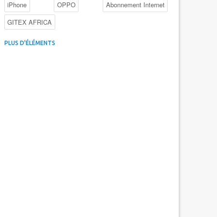
iPhone
OPPO
Abonnement Internet
GITEX AFRICA
4G au Maroc
Facebook
Promotions inwi
PLUS D'ÉLÉMENTS
Intelligence Artificielle
Cybersécurité
Promotions Maroc Telecom
Kaspersky
APEBI
iOS
Ericsson
WhatsApp