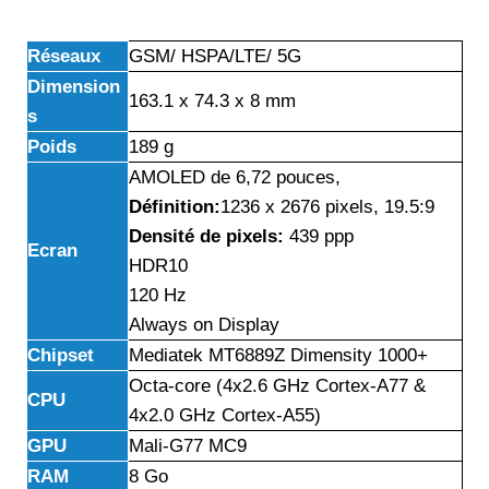
Réseaux
GSM/ HSPA/LTE/ 5G
Dimension
163.1 x 74.3 x 8 mm
s
Poids
189 g
AMOLED de 6,72 pouces,
Définition:
1236 x 2676 pixels, 19.5:9
Densité de pixels:
439 ppp
Ecran
HDR10
120 Hz
Always on Display
Chipset
Mediatek MT6889Z Dimensity 1000+
Octa-core (4x2.6 GHz Cortex-A77 &
CPU
4x2.0 GHz Cortex-A55)
GPU
Mali-G77 MC9
RAM
8 Go