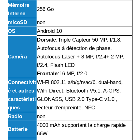
Mémoire
256 Go
Interne
micoSD
non
OS
Android 10
Dorsale:
Triple Capteur 50 MP, f/1.8,
Autofocus à détection de phase,
Caméra
Autofocus Laser + 8 MP, f/2.4+ 2 MP,
f/2.4, Flash LED
Frontale:
16 MP, f/2.0
Connectivit
Wi-Fi 802.11 a/b/g/n/ac/6, dual-band,
é et autres
WiFi Direct, Bluetooth V5.1, A-GPS,
caractéristi
GLONASS, USB 2.0 Type-C v1.0 ,
ques
lecteur d'empreinte, NFC
Radio
non
4000 mAh supportant la charge rapide
Batterie
66W