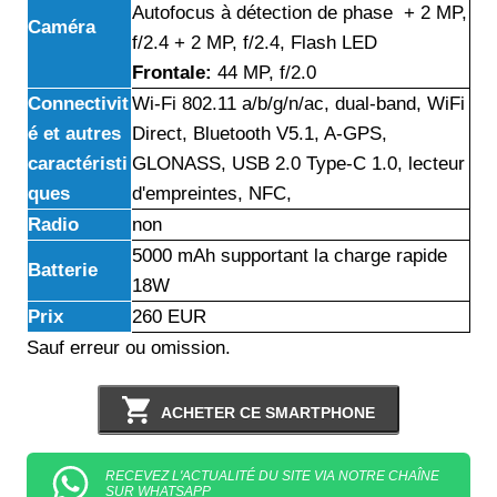
Autofocus à détection de phase + 2 MP,
Caméra
f/2.4 + 2 MP, f/2.4, Flash LED
Frontale:
44 MP, f/2.0
Connectivit
Wi-Fi 802.11 a/b/g/n/ac, dual-band, WiFi
é et autres
Direct, Bluetooth V5.1, A-GPS,
caractéristi
GLONASS, USB 2.0 Type-C 1.0, lecteur
ques
d'empreintes, NFC,
Radio
non
5000 mAh supportant la charge rapide
Batterie
18W
Prix
260 EUR
Sauf erreur ou omission.
ACHETER CE SMARTPHONE
RECEVEZ L'ACTUALITÉ DU SITE VIA NOTRE CHAÎNE
SUR WHATSAPP