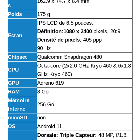
162.9 x 74.7 x 8.4 mm
s
Poids
175 g
IPS LCD de 6,5 pouces,
Définition:1080 x 2400
pixels, 20:9
Ecran
Densité de pixels:
405 ppp
90 Hz
Chipset
Qualcomm Snapdragon 480
Octa-core (2x2.0 GHz Kryo 460 & 6x1.8
CPU
GHz Kryo 460)
GPU
Adreno 619
RAM
8 Go
Mémoire
256 Go
Interne
micoSD
non
OS
Android 11
Dorsale: Triple Capteur:
48 MP, f/1.8,