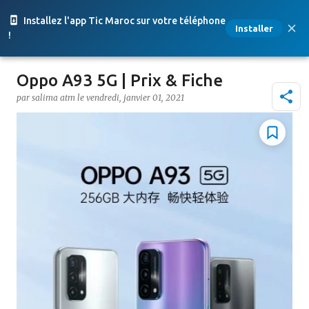
Accéder au contenu principal
Installez l'app Tic Maroc sur votre téléphone
Installer
!
Oppo A93 5G | Prix & Fiche
par
salima atm
le
vendredi, janvier 01, 2021