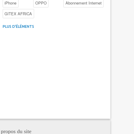
iPhone
OPPO
Abonnement Internet
GITEX AFRICA
4G au Maroc
Facebook
Promotions inwi
PLUS D'ÉLÉMENTS
Intelligence Artificielle
Cybersécurité
Promotions Maroc Telecom
Kaspersky
APEBI
iOS
Ericsson
WhatsApp
 propos du site