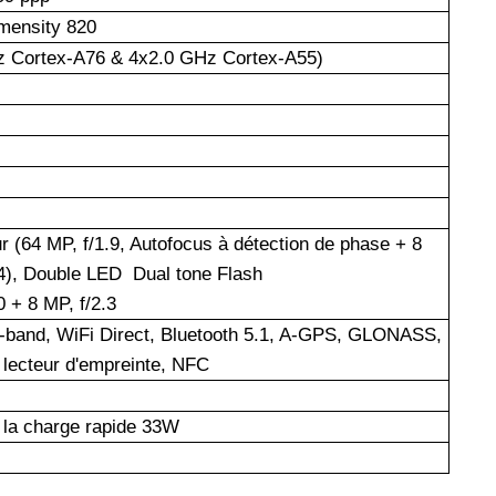
mensity 820
z Cortex-A76 & 4x2.0 GHz Cortex-A55)
ur (64 MP, f/1.9, Autofocus à détection de phase + 8
2.4), Double LED Dual tone Flash
0 + 8 MP, f/2.3
al-band, WiFi Direct, Bluetooth 5.1, A-GPS, GLONASS,
 lecteur d'empreinte, NFC
 la charge rapide 33W