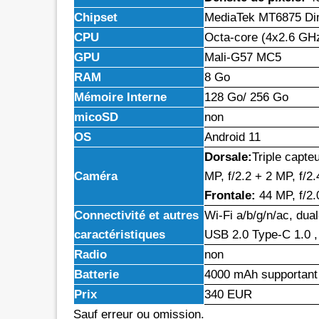
Chipset
MediaTek MT6875 Di
CPU
Octa-core (4x2.6 GH
GPU
Mali-G57 MC5
RAM
8 Go
Mémoire Interne
128 Go/ 256 Go
micoSD
non
OS
Android 11
Dorsale:
Triple capte
Caméra
MP, f/2.2 + 2 MP, f/
Frontale:
44 MP, f/2.
Connectivité et autres
Wi-Fi a/b/g/n/ac, du
caractéristiques
USB 2.0 Type-C 1.0 ,
Radio
non
Batterie
4000 mAh supportant
Prix
340 EUR
Sauf erreur ou omission.