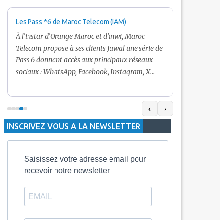
Les Pass *6 de Maroc Telecom (IAM)
Promotion Ma
+ Internet
À l’instar d’Orange Maroc et d’inwi, Maroc
Nouveau! Clie
Telecom propose à ses clients Jawal une série de
pour toute r
Pass 6 donnant accès aux principaux réseaux
Telecom vous
sociaux : WhatsApp, Facebook, Instagram, X
De plus, Mar
(Twitter) et Snapchat.En temps normal, le Pass
quelle recha
5 Dh inclut 100 Mo, le Pass 10 Dh offre 400 Mo,
selon le mon
tandis que les formules à 20 Dh et 30 Dh
‹
›
la durée de v
proposent respectivement 1 Go et 2 Go. Les
INSCRIVEZ VOUS A LA NEWSLETTER
jours alors q
durées de validité sont de 3 jours pour
3 mois.
Saisissez votre adresse email pour
recevoir notre newsletter.