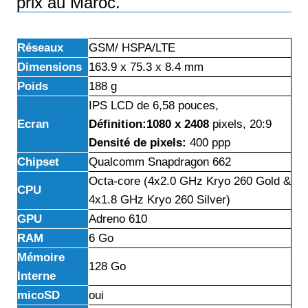
prix au Maroc.
Réseaux
GSM/ HSPA/LTE
Dimensions
163.9 x 75.3 x 8.4 mm
Poids
188 g
IPS LCD de 6,58 pouces,
Ecran
Définition:1080 x 2408
pixels, 20:9
Densité de pixels:
400 ppp
Chipset
Qualcomm Snapdragon 662
Octa-core (4x2.0 GHz Kryo 260 Gold &
CPU
4x1.8 GHz Kryo 260 Silver)
GPU
Adreno 610
RAM
6 Go
Mémoire
128 Go
Interne
micoSD
oui