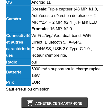
OS
Android 11
Dorsale:
Triple capteur (48 MP, f/1.8,
Autofocus à détection de phase + 2
Caméra
MP, f/2.4 + 2 MP, f/2.4 ), Flash LED
Frontale:
16 MP, f/2.0
Connectivité
Wi-Fi a/b/g/n/ac, dual-band, WiFi
et autres
Direct, Bluetooth 5., A-GPS,
caractéristiq
GLONASS, USB 2.0 Type-C 1.0 ,
ues
lecteur d'empreinte,
Radio
oui
5000 mAh supportant la charge rapide
Batterie
18W
Prix
EUR
Sauf erreur ou omission.
ACHETER CE SMARTPHONE