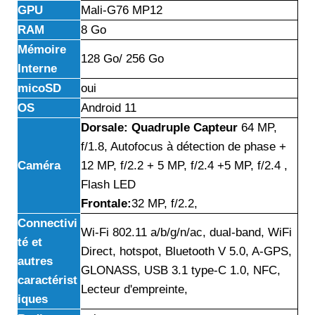
GPU
Mali-G76 MP12
RAM
8 Go
Mémoire
128 Go/ 256 Go
Interne
micoSD
oui
OS
Android 11
Dorsale: Quadruple Capteur
64 MP,
f/1.8, Autofocus à détection de phase +
Caméra
12 MP, f/2.2 + 5 MP, f/2.4 +5 MP, f/2.4 ,
Flash LED
Frontale:
32 MP, f/2.2,
Connectivi
Wi-Fi 802.11 a/b/g/n/ac, dual-band, WiFi
té et
Direct, hotspot, Bluetooth V 5.0, A-GPS,
autres
GLONASS, USB 3.1 type-C 1.0, NFC,
caractérist
Lecteur d'empreinte,
iques