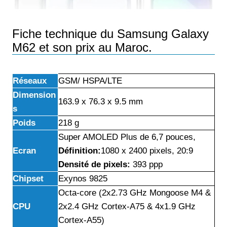
Fiche technique du Samsung Galaxy
M62 et son prix au Maroc.
Réseaux
GSM/ HSPA/LTE
Dimension
163.9 x 76.3 x 9.5 mm
s
Poids
218 g
Super AMOLED Plus de 6,7 pouces,
Ecran
Définition
:
1080 x 2400 pixels, 20:9
Densité de pixels:
393 ppp
Chipset
Exynos 9825
Octa-core (2x2.73 GHz Mongoose M4 &
CPU
2x2.4 GHz Cortex-A75 & 4x1.9 GHz
Cortex-A55)