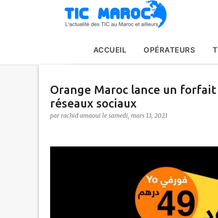
ACCUEIL
OPÉRATEURS
T
Orange Maroc lance un forfait m
réseaux sociaux
par
rachid amaoui
le
samedi, mars 13, 2021