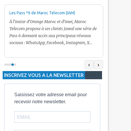
Les Pass *6 de Maroc Telecom (IAM)
Promotion Ma
+ Internet
À l’instar d’Orange Maroc et d’inwi, Maroc
Nouveau! Clie
Telecom propose à ses clients Jawal une série de
pour toute r
Pass 6 donnant accès aux principaux réseaux
Telecom vous
sociaux : WhatsApp, Facebook, Instagram, X
De plus, Mar
(Twitter) et Snapchat.En temps normal, le Pass
quelle recha
5 Dh inclut 100 Mo, le Pass 10 Dh offre 400 Mo,
selon le mon
tandis que les formules à 20 Dh et 30 Dh
‹
›
la durée de v
proposent respectivement 1 Go et 2 Go. Les
INSCRIVEZ VOUS A LA NEWSLETTER
jours alors q
durées de validité sont de 3 jours pour
3 mois.
Saisissez votre adresse email pour
recevoir notre newsletter.