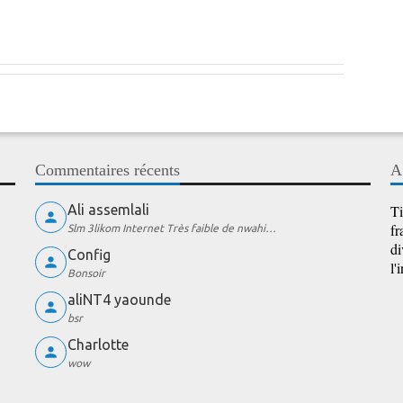
Commentaires récents
A
Ali assemlali
Ti
fr
Slm 3likom Internet Très faible de nwahi…
di
Config
l'
Bonsoir
aliNT4 yaounde
bsr
Charlotte
wow