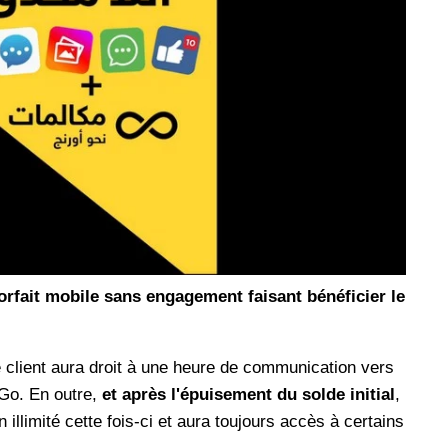
les réseaux sociaux
Promotion Orange Maroc: Recharge x25 +
Internet
Orange, inwi fait
Nouveau! Orange Maroc multiplie les recharges
d'un accès à
de ses clients mobiles en prépayé par 25 et ce,
pour toute recharge de 30 Dh ou plus. De plus,
WhatsApp,
Orange offre, suite à n'importe quelle recharge,
et Snapchat voire
un volume d'internet variant selon le montant de
 Notons au
ladite recharge. La durée de validité du volume
e offre
d'internet est de 7 jours alors que celle du solde
n le 23 mars 2026,
offert en Dh est de 3 mois. Recharge Solde
rfait mobile sans engagement faisant bénéficier le
client aura droit à une heure de communication vers
 Go. En outre,
et après l'épuisement du solde initial
,
llimité cette fois-ci et aura toujours accès à certains