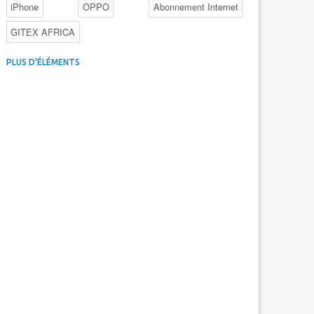
iPhone
OPPO
Abonnement Internet
GITEX AFRICA
4G au Maroc
Facebook
Promotions inwi
PLUS D'ÉLÉMENTS
Intelligence Artificielle
Cybersécurité
Promotions Maroc Telecom
Kaspersky
APEBI
iOS
Ericsson
WhatsApp