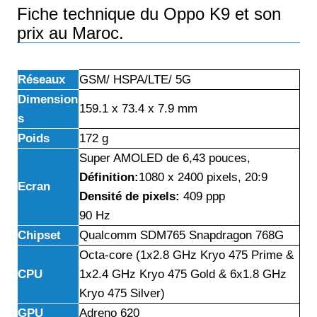
Fiche technique du Oppo K9 et son
prix au Maroc.
Réseaux
GSM/ HSPA/LTE/ 5G
Dimension
159.1 x 73.4 x 7.9 mm
s
Poids
172 g
Super AMOLED de 6,43 pouces,
Définition:
1080 x 2400
pixels, 20:9
Ecran
Densité de pixels:
409 ppp
90 Hz
Chipset
Qualcomm SDM765 Snapdragon 768G
Octa-core (1x2.8 GHz Kryo 475 Prime &
CPU
1x2.4 GHz Kryo 475 Gold & 6x1.8 GHz
Kryo 475 Silver)
GPU
Adreno 620