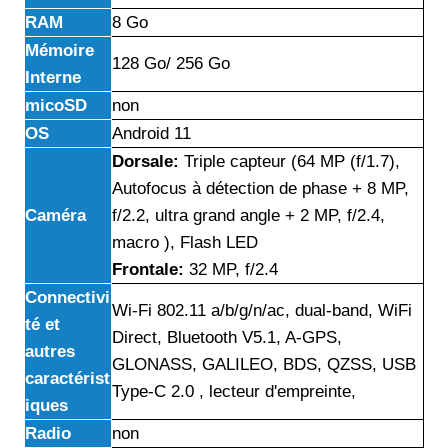
RAM
8 Go
Mémoire
128 Go/ 256 Go
Interne
micoSD
non
OS
Android 11
Dorsale:
Triple capteur (64 MP (f/1.7),
Autofocus à détection de phase + 8 MP,
Caméra
f/2.2, ultra grand angle + 2 MP, f/2.4,
macro ), Flash LED
Frontale:
32 MP, f/2.4
Connectivi
Wi-Fi 802.11 a/b/g/n/ac, dual-band, WiFi
té et
Direct, Bluetooth V5.1, A-GPS,
autres
GLONASS, GALILEO, BDS, QZSS, USB
caractérist
Type-C 2.0 , lecteur d'empreinte,
iques
Radio
non