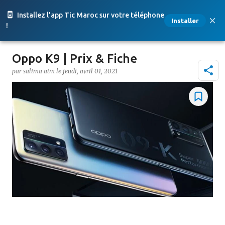
Accéder au contenu principal
Installez l'app Tic Maroc sur votre téléphone
Installer
!
Oppo K9 | Prix & Fiche
par
salima atm
le
jeudi, avril 01, 2021