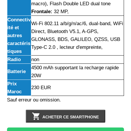
macro), Flash Double LED dual tone
Frontale:
32 MP,
Connectiv
Wi-Fi 802.11 a/b/g/n/ac/6, dual-band, WiFi
ité et
Direct, Bluetooth V5.1, A-GPS,
autres
GLONASS, BDS, GALILEO, QZSS, USB
caractéris
Type-C 2.0 , lecteur d'empreinte,
tiques
Radio
non
4500 mAh supportant la recharge rapide
Batterie
20W
Prix
230 EUR
Maroc
Sauf erreur ou omission.
ACHETER CE SMARTPHONE