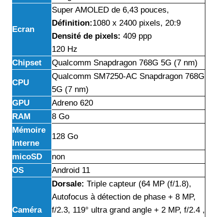
Super AMOLED de 6,43 pouces,
Définition:
1080 x 2400
pixels, 20:9
Ecran
Densité de pixels:
409 ppp
120 Hz
Chipset
Qualcomm Snapdragon 768G 5G (7 nm)
Qualcomm SM7250-AC Snapdragon 768G
CPU
5G (7 nm)
GPU
Adreno 620
RAM
8 Go
Mémoire
128 Go
Interne
micoSD
non
OS
Android 11
Dorsale:
Triple capteur (64 MP (f/1.8),
Autofocus à détection de phase + 8 MP,
Caméra
f/2.3, 119° ultra grand angle + 2 MP, f/2.4 ,