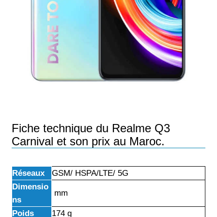
Fiche technique du Realme Q3
Carnival et son prix au Maroc.
Réseaux
GSM/ HSPA/LTE/ 5G
Dimensio
mm
ns
Poids
174 g