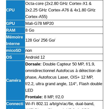
Octa-core (2x2.80 GHz Cortex-X1 &
CPU
2x2.25 GHz Cortex-A76 & 4x1.80 GHz
Cortex-A55)
GPU
Mali-G78 MP20
RAM
8 Go
Mémoire
128 Go/ 256 Go/
Interne
micoSD
non
OS
Android 12
Dorsale:
Double Capteur 50 MP, f/1.9,
omnidirectionnel Autofocus à détection de
phase, Autofocus Laser, OIS+ 12 MP,
Caméra
f/2.2, ultra grand angle, 114°, Flash double
LED
Frontale:
8 MP, f/2.0
Connecti
Wi-Fi 802.11 a/b/g/n/ac/6e, dual-band,