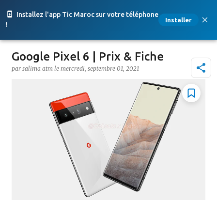
Accéder au contenu principal
Installez l'app Tic Maroc sur votre téléphone
Installer
!
Google Pixel 6 | Prix & Fiche
par
salima atm
le
mercredi, septembre 01, 2021