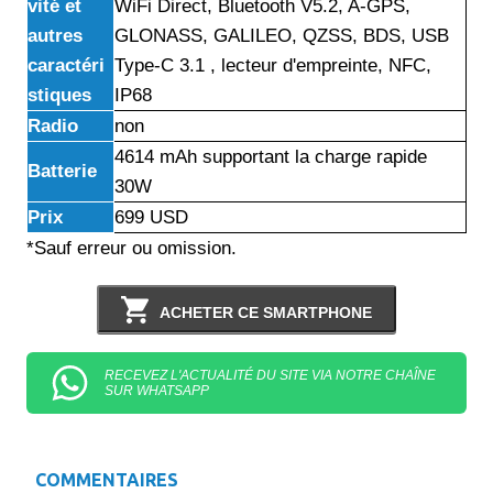
vité et
WiFi Direct, Bluetooth V5.2, A-GPS,
autres
GLONASS, GALILEO, QZSS, BDS, USB
caractéri
Type-C 3.1 , lecteur d'empreinte, NFC,
stiques
IP68
Radio
non
4614 mAh supportant la charge rapide
Batterie
30W
Prix
699 USD
*Sauf erreur ou omission.
ACHETER CE SMARTPHONE
RECEVEZ L'ACTUALITÉ DU SITE VIA NOTRE CHAÎNE
SUR WHATSAPP
COMMENTAIRES