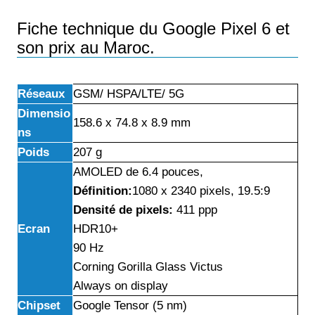
Fiche technique du Google Pixel 6 et
son prix au Maroc.
Réseaux
GSM/ HSPA/LTE/ 5G
Dimensio
158.6 x 74.8 x 8.9 mm
ns
Poids
207 g
AMOLED de 6.4 pouces,
Définition:
1080 x 2340 pixels, 19.5:9
Densité de pixels:
411 ppp
Ecran
HDR10+
90 Hz
Corning Gorilla Glass Victus
Always on display
Chipset
Google Tensor (5 nm)