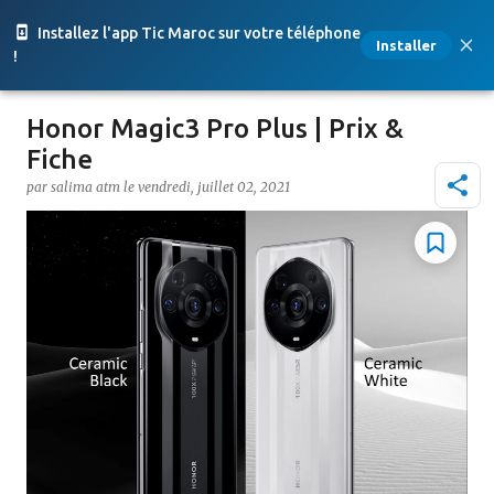
Accéder au contenu principal
Installez l'app Tic Maroc sur votre téléphone
Installer
!
Honor Magic3 Pro Plus | Prix &
Fiche
par
salima atm
le
vendredi, juillet 02, 2021