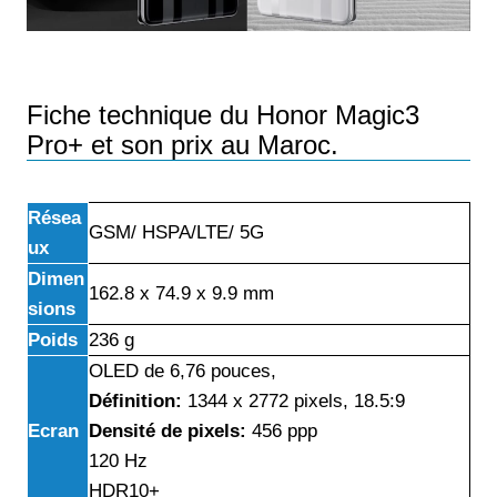
Fiche technique du Honor Magic3
Pro+ et son prix au Maroc.
Résea
GSM/ HSPA/LTE/ 5G
ux
Dimen
162.8 x 74.9 x 9.9 mm
sions
Poids
236 g
OLED de 6,76 pouces,
Définition:
1344 x 2772 pixels, 18.5:9
Ecran
Densité de pixels:
456 ppp
120 Hz
HDR10+