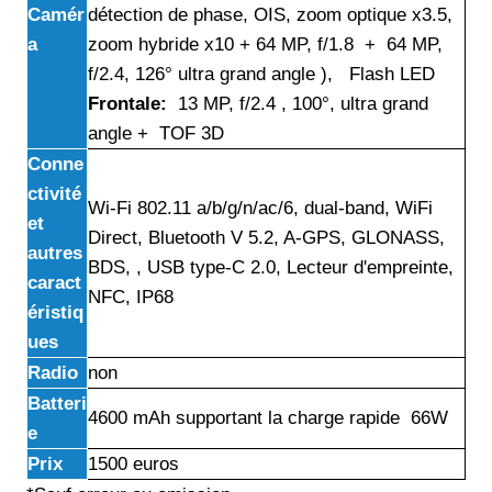
Camér
détection de phase, OIS, zoom optique x3.5,
a
zoom hybride x10 + 64 MP, f/1.8 + 64 MP,
f/2.4, 126° ultra grand angle ), Flash LED
Frontale:
13 MP, f/2.4 , 100°, ultra grand
angle + TOF 3D
Conne
ctivité
Wi-Fi 802.11 a/b/g/n/ac/6, dual-band, WiFi
et
Direct, Bluetooth V 5.2, A-GPS, GLONASS,
autres
BDS, , USB type-C 2.0, Lecteur d'empreinte,
caract
NFC, IP68
éristiq
ues
Radio
non
Batteri
4600 mAh supportant la charge rapide 66W
e
Prix
1500 euros