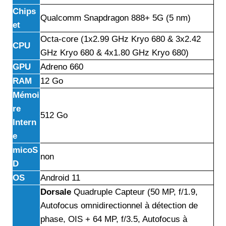
Chips
Qualcomm Snapdragon 888+ 5G (5 nm)
et
Octa-core (1x2.99 GHz Kryo 680 & 3x2.42
CPU
GHz Kryo 680 & 4x1.80 GHz Kryo 680)
GPU
Adreno 660
RAM
12 Go
Mémoi
re
512 Go
Intern
e
micoS
non
D
OS
Android 11
Dorsale
Quadruple Capteur (50 MP, f/1.9,
Autofocus omnidirectionnel à détection de
phase, OIS + 64 MP, f/3.5, Autofocus à