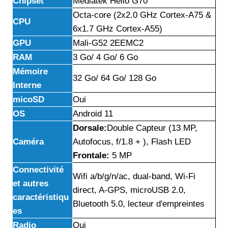
Chipset
Mediatek Helio G70
Octa-core (2x2.0 GHz Cortex-A75 &
CPU
6x1.7 GHz Cortex-A55)
GPU
Mali-G52 2EEMC2
RAM
3 Go/ 4 Go/ 6 Go
Mémoire
32 Go/ 64 Go/ 128 Go
Interne
micoSD
Oui
OS
Android 11
Dorsale:
Double Capteur (13 MP,
Caméra
Autofocus, f/1.8 + ), Flash LED
Frontale:
5 MP
Connectivité
Wifi a/b/g/n/ac, dual-band, Wi-Fi
et autres
direct, A-GPS, microUSB 2.0,
caractéristiqu
Bluetooth 5.0, lecteur d'empreintes
es
Radio
Oui