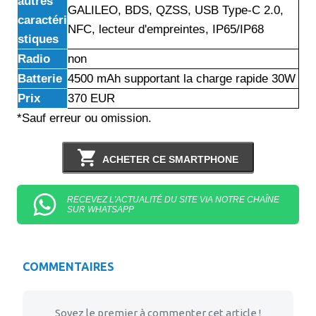
autres
GALILEO, BDS, QZSS, USB Type-C 2.0,
caractéri
NFC, lecteur d'empreintes, IP65/IP68
stiques
Radio
non
Batterie
4500 mAh supportant la charge rapide 30W
Prix
370 EUR
*Sauf erreur ou omission.
ACHETER CE SMARTPHONE
RECEVEZ L'ACTUALITÉ DU SITE VIA NOTRE CHAÎNE
SUR WHATSAPP
COMMENTAIRES
Soyez le premier à commenter cet article !