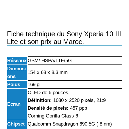
Fiche technique du Sony Xperia 10 III
Lite et son prix au Maroc.
Réseaux
GSM/ HSPA/LTE/5G
Dimensi
154 x 68 x 8.3 mm
ons
Poids
169 g
OLED de 6 pouces,
Définition:
1080 x 2520 pixels, 21:9
Ecran
Densité de pixels:
457 ppp
Corning Gorilla Glass 6
Chipset
Qualcomm Snapdragon 690 5G ( 8 nm)