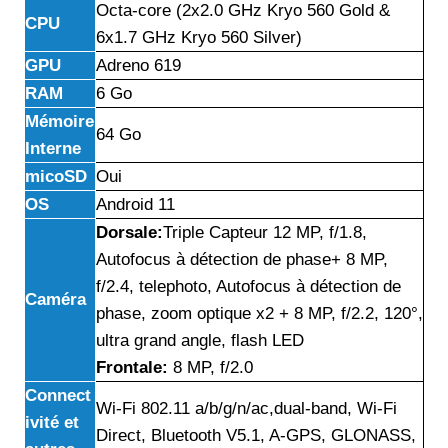
Octa-core (2x2.0 GHz Kryo 560 Gold &
CPU
6x1.7 GHz Kryo 560 Silver)
GPU
Adreno 619
RAM
6 Go
Mémoire
64 Go
Interne
micoSD
Oui
OS
Android 11
Dorsale:
Triple Capteur
12 MP, f/1.8,
Autofocus à détection de phase+ 8 MP,
f/2.4, telephoto, Autofocus à détection de
Caméra
phase, zoom optique x2 + 8 MP, f/2.2, 120°,
ultra grand angle, flash LED
Frontale:
8 MP, f/2.0
Connect
Wi-Fi 802.11 a/b/g/n/ac,dual-band, Wi-Fi
ivité et
Direct, Bluetooth V5.1, A-GPS, GLONASS,