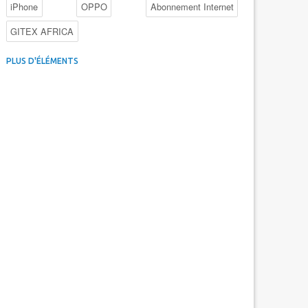
iPhone
OPPO
Abonnement Internet
GITEX AFRICA
4G au Maroc
Facebook
Promotions inwi
PLUS D'ÉLÉMENTS
Intelligence Artificielle
Cybersécurité
Promotions Maroc Telecom
Kaspersky
APEBI
iOS
Ericsson
WhatsApp