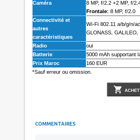
Caméra
8 MP, f/2.2 +2 MP, f/2.
Frontale:
8 MP, f/2.0
Connectivité et
Wi-Fi 802.11 a/b/g/n/a
autres
GLONASS, GALILEO, BD
caractéristiques
Radio
oui
Batterie
5000 mAh supportant l
Prix Maroc
160 EUR
*Sauf erreur ou omission.
ACHET
COMMENTAIRES