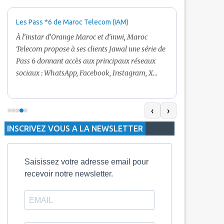
Les Pass *6 de Maroc Telecom (IAM)
Promotion Ma
+ Internet
À l’instar d’Orange Maroc et d’inwi, Maroc
Nouveau! Clie
Telecom propose à ses clients Jawal une série de
pour toute r
Pass 6 donnant accès aux principaux réseaux
Telecom vous
sociaux : WhatsApp, Facebook, Instagram, X
De plus, Mar
(Twitter) et Snapchat.En temps normal, le Pass
quelle recha
5 Dh inclut 100 Mo, le Pass 10 Dh offre 400 Mo,
selon le mon
tandis que les formules à 20 Dh et 30 Dh
‹
›
la durée de v
proposent respectivement 1 Go et 2 Go. Les
INSCRIVEZ VOUS A LA NEWSLETTER
jours alors q
durées de validité sont de 3 jours pour
3 mois.
Saisissez votre adresse email pour
recevoir notre newsletter.