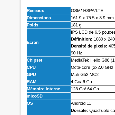
Réseaux
GSM/ HSPA/LTE
Dimensions
161.9 x 75.5 x 8.9 mm
Poids
181 g
IPS LCD de 6,5 pouces
Définition:
1080 x 2400
Ecran
Densité de pixels:
405
90 Hz
Chipset
MediaTek Helio G88 (
CPU
Octa-core (2x2.0 GHz
GPU
Mali-G52 MC2
RAM
4 Go/ 6 Go
Mémoire Interne
128 Go/ 64 Go
micoSD
OS
Android 11
Dorsale:
Quadruple cap