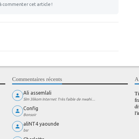
à commenter cet article !
Commentaires récents
A
Ali assemlali
Ti
fr
Slm 3likom Internet Très faible de nwahi…
di
Config
l'
Bonsoir
aliNT4 yaounde
bsr