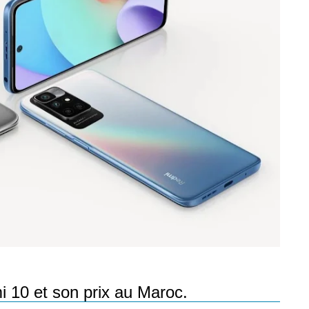
les réseaux sociaux
Promotion Orange Maroc: Recharge x25 +
Internet
Orange, inwi fait
Nouveau! Orange Maroc multiplie les recharges
d'un accès à
de ses clients mobiles en prépayé par 25 et ce,
pour toute recharge de 30 Dh ou plus. De plus,
WhatsApp,
Orange offre, suite à n'importe quelle recharge,
et Snapchat voire
un volume d'internet variant selon le montant de
 Notons au
ladite recharge. La durée de validité du volume
e offre
d'internet est de 7 jours alors que celle du solde
n le 23 mars 2026,
offert en Dh est de 3 mois. Recharge Solde
 10 et son prix au Maroc.