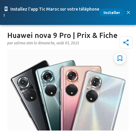
Accéder au contenu principal
Installez l'app Tic Maroc sur votre téléphone
Installer
!
Huawei nova 9 Pro | Prix & Fiche
par
salima atm
le
dimanche, août 01, 2021