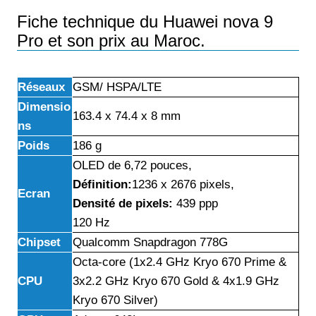
Fiche technique du Huawei nova 9
Pro et son prix au Maroc.
Réseaux
GSM/ HSPA/LTE
Dimensio
163.4 x 74.4 x 8 mm
ns
Poids
186 g
OLED de 6,72 pouces,
Définition:
1236 x 2676 pixels,
Ecran
Densité de pixels:
439 ppp
120 Hz
Chipset
Qualcomm Snapdragon 778G
Octa-core (1x2.4 GHz Kryo 670 Prime &
CPU
3x2.2 GHz Kryo 670 Gold & 4x1.9 GHz
Kryo 670 Silver)