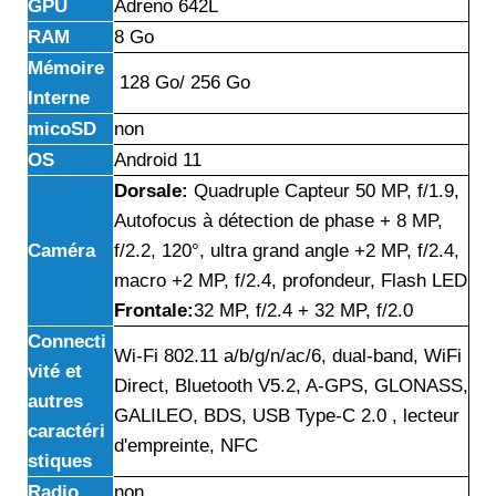
GPU
Adreno 642L
RAM
8 Go
Mémoire
128 Go/ 256 Go
Interne
micoSD
non
OS
Android 11
Dorsale:
Quadruple Capteur 50 MP, f/1.9,
Autofocus à détection de phase + 8 MP,
Caméra
f/2.2, 120°, ultra grand angle +2 MP, f/2.4,
macro +2 MP, f/2.4, profondeur, Flash LED
Frontale:
32 MP, f/2.4 + 32 MP, f/2.0
Connecti
Wi-Fi 802.11 a/b/g/n/ac/6, dual-band, WiFi
vité et
Direct, Bluetooth V5.2, A-GPS, GLONASS,
autres
GALILEO, BDS, USB Type-C 2.0 , lecteur
caractéri
d'empreinte, NFC
stiques
Radio
non