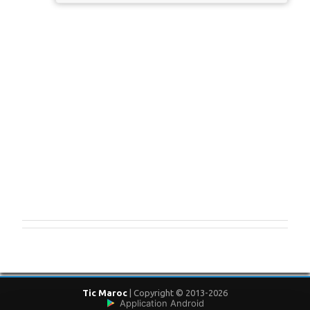
E
n
r
e
g
Tic Maroc
| Copyright © 2013-2026
i
Application Android
s