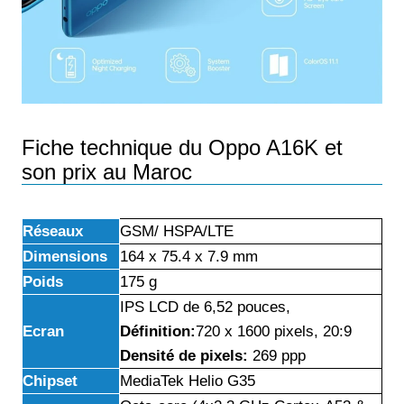
Fiche technique du Oppo A16K et
son prix au Maroc
Réseaux
GSM/ HSPA/LTE
Dimensions
164 x 75.4 x 7.9 mm
Poids
175 g
IPS LCD de 6,52 pouces,
Ecran
Définition:
720 x 1600 pixels, 20:9
Densité de pixels:
269 ppp
Chipset
MediaTek Helio G35