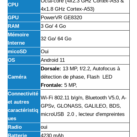
Octa-core (4x2.3 GHz Cortex-A53 &
CPU
4x1.8 GHz Cortex-A53)
GPU
PowerVR GE8320
RAM
3 Go/ 4 Go
Mémoire
32 Go/ 64 Go
Interne
micoSD
Oui
OS
Android 11
Dorsale:
13 MP, f/2.2, Autofocus à
Caméra
détection de phase, Flash LED
Frontale:
5 MP,
Connectivité
Wi-Fi 802.11 b/g/n, Bluetooth V5.0, A-
et autres
GPSv, GLONASS, GALILEO, BDS,
caractéristiq
microUSB 2.0 , lecteur d'empreintes
ues
Radio
oui
Batterie
4230 mAh