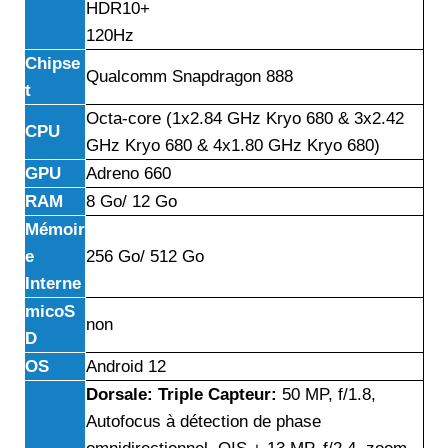
HDR10+
120Hz
Chipse
Qualcomm Snapdragon 888
t
Octa-core (1x2.84 GHz Kryo 680 & 3x2.42
CPU
GHz Kryo 680 & 4x1.80 GHz Kryo 680)
GPU
Adreno 660
RAM
8 Go/ 12 Go
Mémoir
e
256 Go/ 512 Go
Interne
micoS
non
D
OS
Android 12
Dorsale: Triple Capteur:
50 MP, f/1.8,
Autofocus à détection de phase