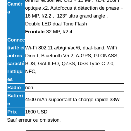
omnidirectionnel, OIS + 13 MP, f/2.4, zoom
Camér
optique x2, Autofocus à détection de phase +
a
16 MP, f/2.2 , 123° ultra grand angle ,
Double LED dual Tone Flash
Frontale:
32 MP, f/2.4
Connec
tivité et
Wi-Fi 802.11 a/b/g/n/ac/6, dual-band, WiFi
autres
Direct, Bluetooth V5.2, A-GPS, GLONASS,
caracté
BDS, GALILEO, QZSS, USB Type-C 2.0,
ristiqu
NFC,
es
Radio
non
Batteri
4500 mAh supportant la charge rapide 33W
e
Prix
1600 USD
Sauf erreur ou omission.