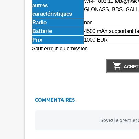
Wi-Fi 802.11 a/b/g/n/ac
autres
GLONASS, BDS, GALIL
caractéristiques
Radio
non
Batterie
4500 mAh supportant l
Prix
1000 EUR
Sauf erreur ou omission.
ACHET
COMMENTAIRES
Soyez le premier 