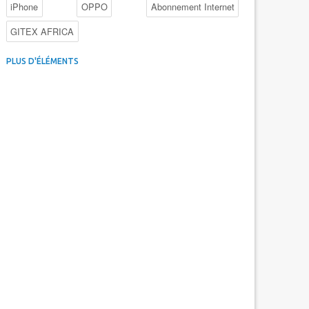
iPhone
OPPO
Abonnement Internet
GITEX AFRICA
4G au Maroc
Facebook
Promotions inwi
PLUS D'ÉLÉMENTS
Intelligence Artificielle
Cybersécurité
Promotions Maroc Telecom
Kaspersky
APEBI
iOS
Ericsson
WhatsApp