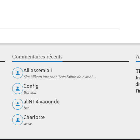
Commentaires récents
A
Ali assemlali
Ti
fr
Slm 3likom Internet Très faible de nwahi…
di
Config
l'
Bonsoir
aliNT4 yaounde
bsr
Charlotte
wow