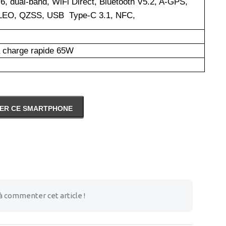
/6, dual-band, WiFi Direct, Bluetooth V5.2, A-GPS,
EO, QZSS, USB Type-C 3.1, NFC,
a charge rapide 65W
ER CE SMARTPHONE
à commenter cet article !