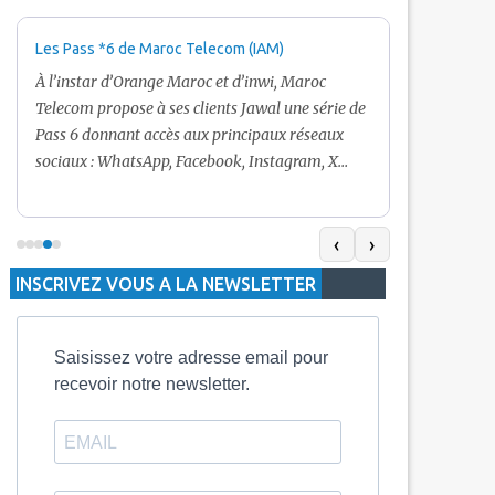
Les Pass *6 de Maroc Telecom (IAM)
Promotion Ma
+ Internet
À l’instar d’Orange Maroc et d’inwi, Maroc
Nouveau! Clie
Telecom propose à ses clients Jawal une série de
pour toute r
Pass 6 donnant accès aux principaux réseaux
Telecom vous
sociaux : WhatsApp, Facebook, Instagram, X
De plus, Mar
(Twitter) et Snapchat.En temps normal, le Pass
quelle recha
5 Dh inclut 100 Mo, le Pass 10 Dh offre 400 Mo,
selon le mon
tandis que les formules à 20 Dh et 30 Dh
‹
›
la durée de v
proposent respectivement 1 Go et 2 Go. Les
INSCRIVEZ VOUS A LA NEWSLETTER
jours alors q
durées de validité sont de 3 jours pour
3 mois.
Saisissez votre adresse email pour
recevoir notre newsletter.