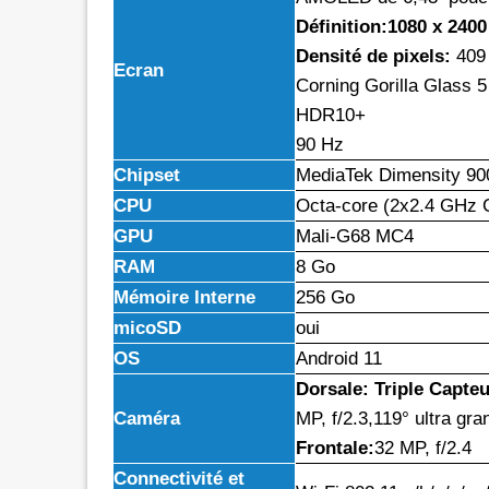
Définition:1080 x 240
Densité de pixels:
409
Ecran
Corning Gorilla Glass 5
HDR10+
90 Hz
Chipset
MediaTek Dimensity 90
CPU
Octa-core (2x2.4 GHz 
GPU
Mali-G68 MC4
RAM
8 Go
Mémoire Interne
256 Go
micoSD
oui
OS
Android 11
Dorsale: Triple Capteu
Caméra
MP, f/2.3,119° ultra gr
Frontale:
32 MP, f/2.4
Connectivité et