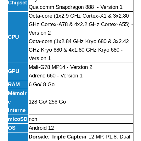
Chipset
Qualcomm Snapdragon 888 - Version 1
Octa-core (1x2.9 GHz Cortex-X1 & 3x2.80
GHz Cortex-A78 & 4x2.2 GHz Cortex-A55) -
Version 2
CPU
Octa-core (1x2.84 GHz Kryo 680 & 3x2.42
GHz Kryo 680 & 4x1.80 GHz Kryo 680 -
Version 1
Mali-G78 MP14 - Version 2
GPU
Adreno 660 - Version 1
RAM
6 Go/ 8 Go
Mémoir
e
128 Go/ 256 Go
Interne
micoSD
non
OS
Android 12
Dorsale: Triple
Capteur
12 MP, f/1.8, Dual