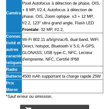
Pixel Autofocus à détection de phase, OIS,
+ 8 MP, f/2.4, Autofocus à détection de
Caméra
phase, OIS, Zoom optique x3 + 12 MP,
f/2.2, 123° ultra grand angle, Flash LED
Frontale:
32 MP, f/2.2,
Connec
Wi-Fi 802.11 a/b/g/n/ac/6, dual-band, WiFi
tivité et
Direct, hotspot, Bluetooth V 5.0, A-GPS,
autres
GLONASS, USB type-C, NFC, Lecteur
caractér
d'empreinte, NFC, Certifié IP68
istiques
Radio
Batterie
4500 mAh supportant la charge rapide 25W
Prix
Maroc
*Sauf erreur ou omission.