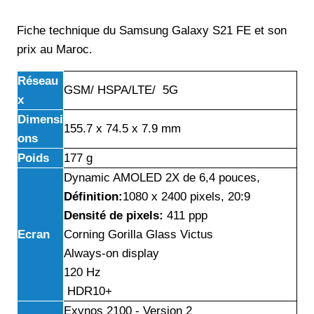
Fiche technique du Samsung Galaxy S21 FE et son
prix au Maroc.
Réseau
GSM/ HSPA/LTE/ 5G
x
Dimensi
155.7 x 74.5 x 7.9 mm
ons
Poids
177 g
Dynamic AMOLED 2X de 6,4 pouces,
Définition
:
1080 x 2400 pixels, 20:9
Densité de pixels:
411 ppp
Ecran
Corning Gorilla Glass Victus
Always-on display
120 Hz
HDR10+
Exynos 2100 - Version 2