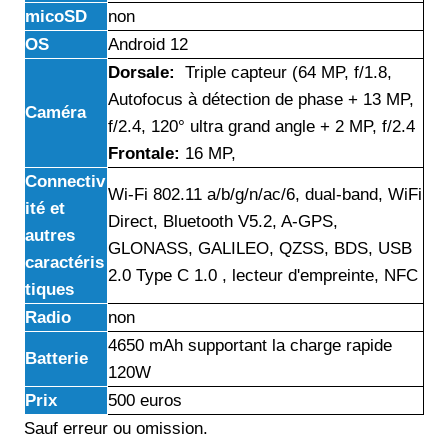
micoSD
non
OS
Android 12
Dorsale:
Triple capteur (64 MP, f/1.8,
Autofocus à détection de phase + 13 MP,
Caméra
f/2.4, 120° ultra grand angle + 2 MP, f/2.4
Frontale:
16 MP,
Connectiv
Wi-Fi 802.11 a/b/g/n/ac/6, dual-band, WiFi
ité et
Direct, Bluetooth V5.2, A-GPS,
autres
GLONASS, GALILEO, QZSS, BDS, USB
caractéris
2.0 Type C 1.0 , lecteur d'empreinte, NFC
tiques
Radio
non
4650 mAh supportant la charge rapide
Batterie
120W
Prix
500 euros
Sauf erreur ou omission.