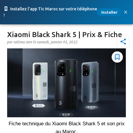
Accéder au contenu principal
Installez l'app Tic Maroc sur votre téléphone
Installer
!
Xiaomi Black Shark 5 | Prix & Fiche
par
salima atm
le
samedi, janvier 01, 2022
Fiche technique du Xiaomi Black Shark 5 et son prix
au Maroc.