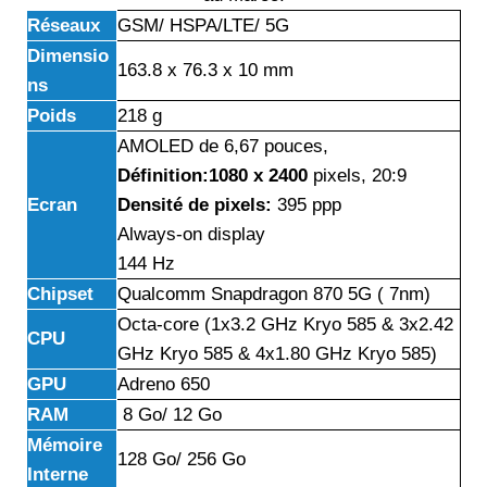
Réseaux
GSM/ HSPA/LTE/ 5G
Dimensio
163.8 x 76.3 x 10 mm
ns
Poids
218 g
AMOLED de 6,67 pouces,
Définition:1080 x 2400
pixels, 20:9
Ecran
Densité de pixels:
395 ppp
Always-on display
144 Hz
Chipset
Qualcomm Snapdragon 870 5G ( 7nm)
Octa-core (1x3.2 GHz Kryo 585 & 3x2.42
CPU
GHz Kryo 585 & 4x1.80 GHz Kryo 585)
GPU
Adreno 650
RAM
8 Go/ 12 Go
Mémoire
128 Go/ 256 Go
Interne