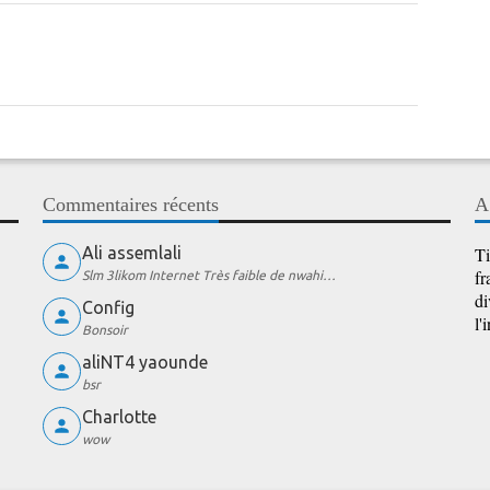
Commentaires récents
A
Ali assemlali
Ti
fr
Slm 3likom Internet Très faible de nwahi…
di
Config
l'
Bonsoir
aliNT4 yaounde
bsr
Charlotte
wow