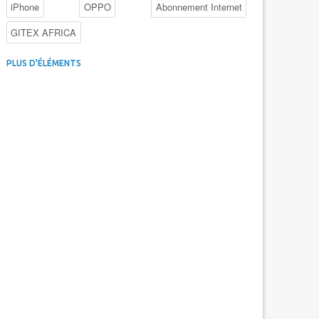
iPhone
OPPO
Abonnement Internet
GITEX AFRICA
4G au Maroc
Facebook
Promotions inwi
PLUS D'ÉLÉMENTS
Intelligence Artificielle
Cybersécurité
Promotions Maroc Telecom
Kaspersky
APEBI
iOS
Ericsson
WhatsApp