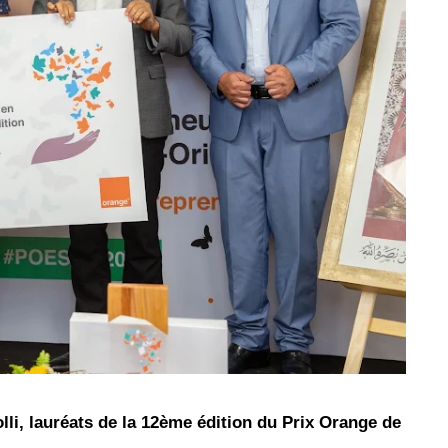
les réseaux sociaux
Promotion Orange Maroc: Recharge x25 +
Internet
Orange, inwi fait
Nouveau! Orange Maroc multiplie les recharges
d'un accès à
de ses clients mobiles en prépayé par 25 et ce,
pour toute recharge de 30 Dh ou plus. De plus,
WhatsApp,
Orange offre, suite à n'importe quelle recharge,
et Snapchat voire
un volume d'internet variant selon le montant de
 Notons au
ladite recharge. La durée de validité du volume
e offre
d'internet est de 7 jours alors que celle du solde
n le 23 mars 2026,
offert en Dh est de 3 mois. Recharge Solde
i, lauréats de la 12ème édition du Prix Orange de