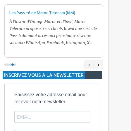
Les Pass *6 de Maroc Telecom (IAM)
Promotion Ma
+ Internet
À l’instar d’Orange Maroc et d’inwi, Maroc
Nouveau! Clie
Telecom propose à ses clients Jawal une série de
pour toute r
Pass 6 donnant accès aux principaux réseaux
Telecom vous
sociaux : WhatsApp, Facebook, Instagram, X
De plus, Mar
(Twitter) et Snapchat.En temps normal, le Pass
quelle recha
5 Dh inclut 100 Mo, le Pass 10 Dh offre 400 Mo,
selon le mon
tandis que les formules à 20 Dh et 30 Dh
‹
›
la durée de v
proposent respectivement 1 Go et 2 Go. Les
INSCRIVEZ VOUS A LA NEWSLETTER
jours alors q
durées de validité sont de 3 jours pour
3 mois.
Saisissez votre adresse email pour
recevoir notre newsletter.