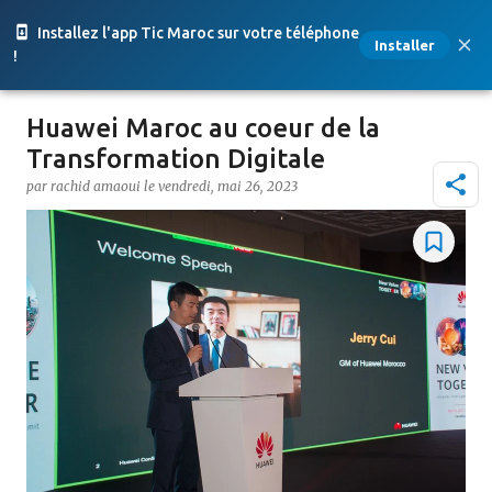
Accéder au contenu principal
Installez l'app Tic Maroc sur votre téléphone
Installer
!
Huawei Maroc au coeur de la
Transformation Digitale
par
rachid amaoui
le
vendredi, mai 26, 2023