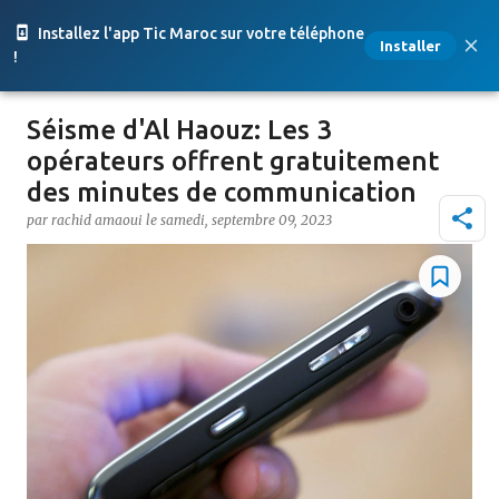
Accéder au contenu principal
Installez l'app Tic Maroc sur votre téléphone
Installer
!
Séisme d'Al Haouz: Les 3
opérateurs offrent gratuitement
des minutes de communication
par
rachid amaoui
le
samedi, septembre 09, 2023