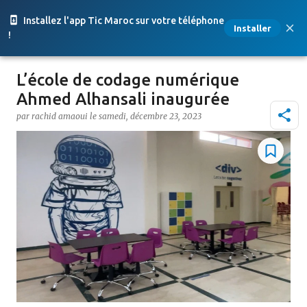
Accéder au contenu principal
Installez l'app Tic Maroc sur votre téléphone
Installer
!
L’école de codage numérique
Ahmed Alhansali inaugurée
par
rachid amaoui
le
samedi, décembre 23, 2023