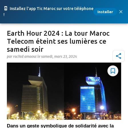
Accéder au contenu principal
Installez l'app Tic Maroc sur votre téléphone
Installer
!
Earth Hour 2024 : La tour Maroc
Telecom éteint ses lumières ce
samedi soir
par
rachid amaoui
le
samedi, mars 23, 2024
Dans un geste symbolique de solidarité avec la