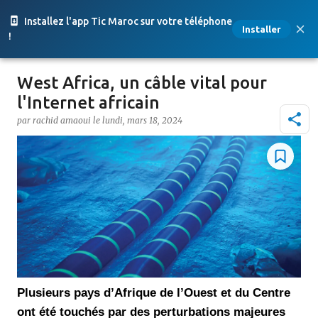
Accéder au contenu principal
Installez l'app Tic Maroc sur votre téléphone
Installer
!
West Africa, un câble vital pour
l'Internet africain
par
rachid amaoui
le
lundi, mars 18, 2024
Plusieurs pays d’Afrique de l’Ouest et du Centre
ont été touchés par des perturbations majeures