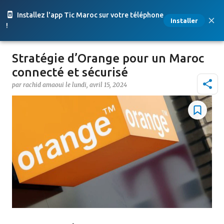
Accéder au contenu principal
Installez l'app Tic Maroc sur votre téléphone
Installer
!
Stratégie d’Orange pour un Maroc
connecté et sécurisé
par
rachid amaoui
le
lundi, avril 15, 2024