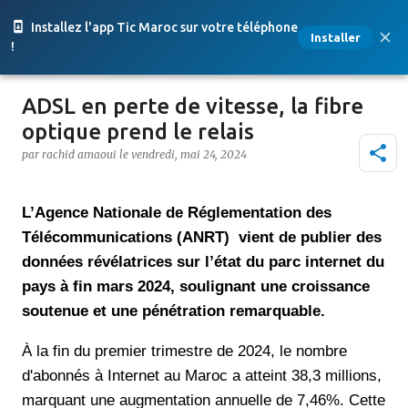
Accéder au contenu principal
Installez l'app Tic Maroc sur votre téléphone
Installer
!
ADSL en perte de vitesse, la fibre
optique prend le relais
par
rachid amaoui
le
vendredi, mai 24, 2024
L’Agence Nationale de Réglementation des
Télécommunications (ANRT) vient de publier des
données révélatrices sur l’état du parc internet du
pays à fin mars 2024, soulignant une croissance
soutenue et une pénétration remarquable.
À la fin du premier trimestre de 2024, le nombre
d'abonnés à Internet au Maroc a atteint 38,3 millions,
marquant une augmentation annuelle de 7,46%. Cette