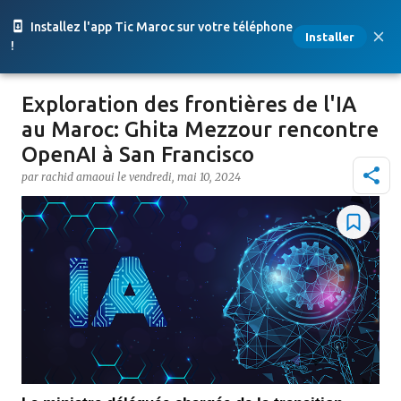
Accéder au contenu principal
Installez l'app Tic Maroc sur votre téléphone
Installer
!
Exploration des frontières de l'IA
au Maroc: Ghita Mezzour rencontre
OpenAI à San Francisco
par
rachid amaoui
le
vendredi, mai 10, 2024